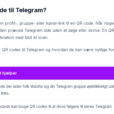
e til Telegram?
m profil-, gruppe- eller kanal-link til en QR code. Når nog
il den præcise Telegram side uden at søge eller skrive. En Q
tination med blot ét scan.
r QR codes til Telegram og hvordan de kan være nyttige fo
t hjælper
e der lader folk tilslutte sig din Telegram gruppe øjeblikkeligt ud
links.
rands kan bruge QR codes til at drive følgere til deres Telegram