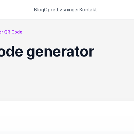
Blog
Opret
Løsninger
Kontakt
or QR Code
ode generator