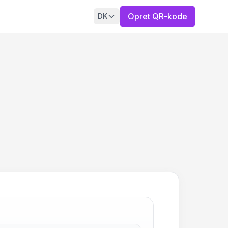
Opret QR-kode
DK