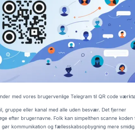
der med vores brugervenlige Telegram til QR code værktø
il, gruppe eller kanal med alle uden besvær. Det fjerner
 søge efter brugernavne. Folk kan simpelthen scanne koden 
des gør kommunikation og fællesskabsopbygning mere smidig