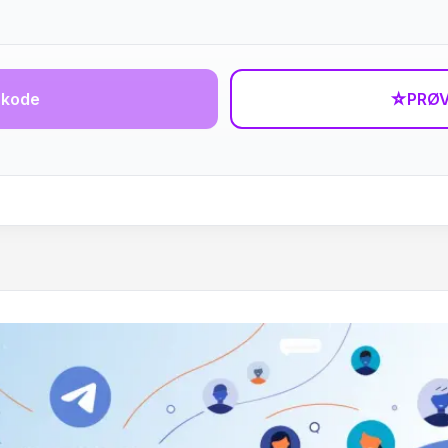
-kode
☆
PRØV