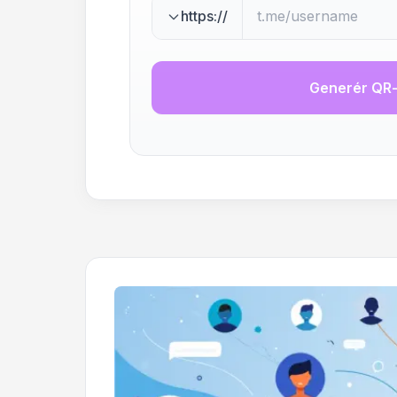
https://
Generér QR