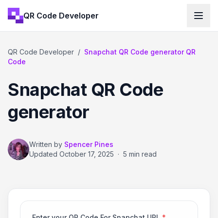
QR Code Developer
QR Code Developer
/
Snapchat QR Code generator QR
Code
Snapchat QR Code
generator
Written by
Spencer Pines
Updated
October 17, 2025
·
5 min read
Enter your QR Code For Snapchat URL
*