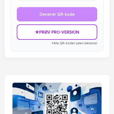
Generér QR-kode
☆
PRØV PRO-VERSION
*Alle QR-koder uden reklamer