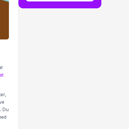
at
at
er,
ve
. Du
med