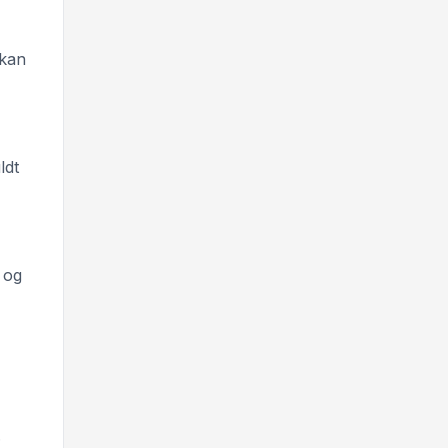
 kan
ldt
 og
.