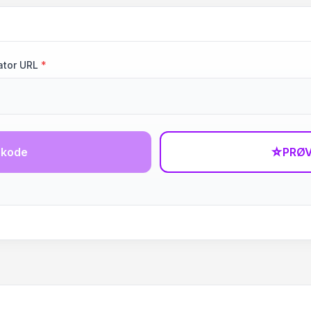
ator URL
*
-kode
☆
PRØV