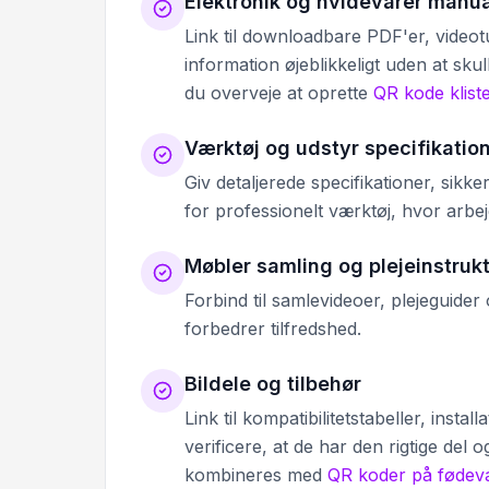
Elektronik og hvidevarer manua
Link til downloadbare PDF'er, videotu
information øjeblikkeligt uden at sku
du overveje at oprette
QR kode klis
Værktøj og udstyr specifikatio
Giv detaljerede specifikationer, sikk
for professionelt værktøj, hvor arbejd
Møbler samling og plejeinstruk
Forbind til samlevideoer, plejeguide
forbedrer tilfredshed.
Bildele og tilbehør
Link til kompatibilitetstabeller, inst
verificere, at de har den rigtige del o
kombineres med
QR koder på fødev