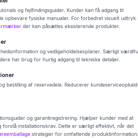
ler
torials og fejlfindingsguider. Kunder kan få adgang til
lle opbevare fysiske manualer. For forbedret visuelt udtryk
termærker
der kan påsættes eksisterende produkter.
ner
erhedsinformation og vedligeholdelsesplaner. Særligt værdifu
ere har brug for hurtig adgang til tekniske detaljer.
tioner
r og bestilling af reservedele. Reducerer kundeserviceopkald
allationsguider og garantiregistrering. Hjælper kunder med at
g forstå installationskrav. Dette er særligt effektivt, når det
areemballage
strategier for omfattende produktinformation