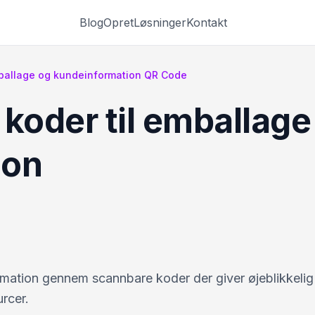
Blog
Opret
Løsninger
Kontakt
mballage og kundeinformation QR Code
koder til emballage
ion
rmation gennem scannbare koder der giver øjeblikkelig
rcer.