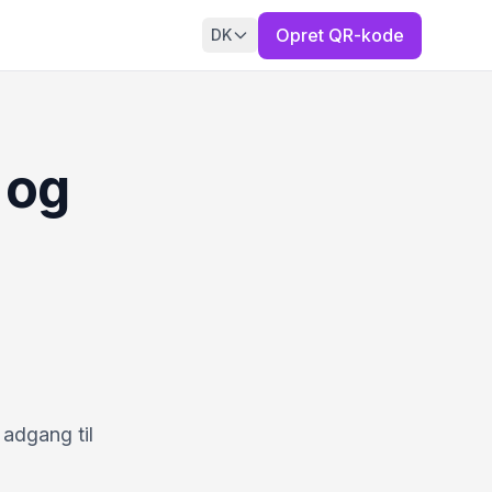
Opret QR-kode
DK
 og
 adgang til