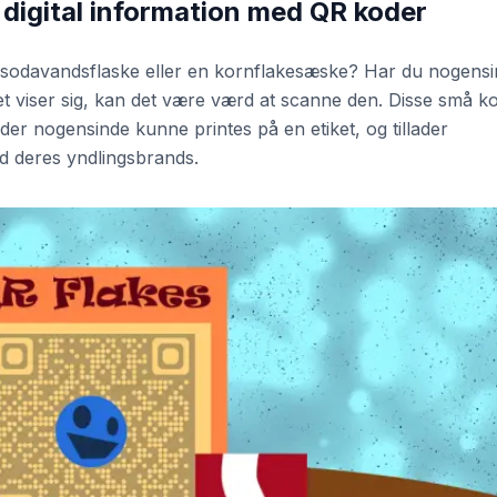
l digital information med QR koder
sodavandsflaske eller en kornflakesæske? Har du nogens
et viser sig, kan det være værd at scanne den. Disse små k
der nogensinde kunne printes på en etiket, og tillader
ed deres yndlingsbrands.