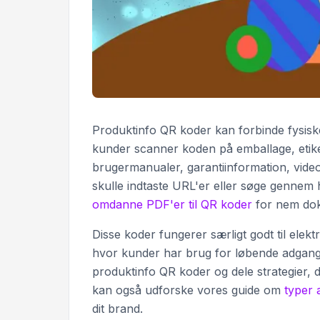
Produktinfo QR koder kan forbinde fysiske
kunder scanner koden på emballage, etikette
brugermanualer, garantiinformation, video
skulle indtaste URL'er eller søge genne
omdanne PDF'er til QR koder
for nem do
Disse koder fungerer særligt godt til elek
hvor kunder har brug for løbende adgang ti
produktinfo QR koder og dele strategier, 
kan også udforske vores guide om
typer 
dit brand.