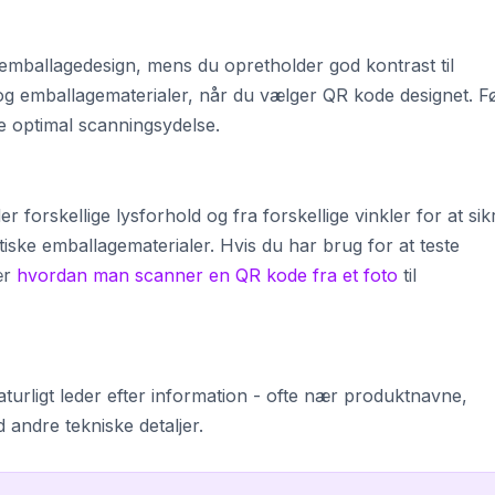
emballagedesign, mens du opretholder god kontrast til
og emballagematerialer, når du vælger QR kode designet. F
re optimal scanningsydelse.
 forskellige lysforhold og fra forskellige vinkler for at sik
ktiske emballagematerialer. Hvis du har brug for at teste
ær
hvordan man scanner en QR kode fra et foto
til
urligt leder efter information - ofte nær produktnavne,
andre tekniske detaljer.