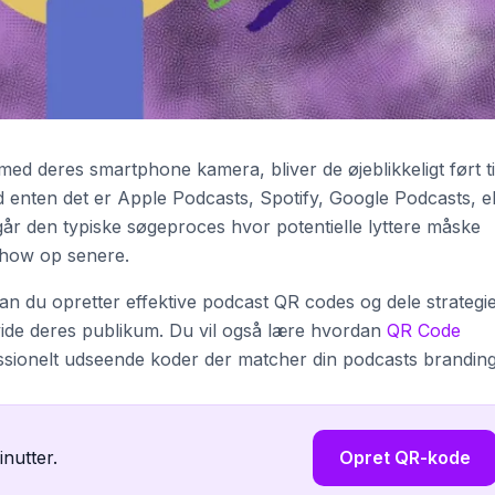
 deres smartphone kamera, bliver de øjeblikkeligt ført til
 enten det er Apple Podcasts, Spotify, Google Podcasts, el
går den typiske søgeproces hvor potentielle lyttere måske
 show op senere.
an du opretter effektive podcast QR codes og dele strategi
vide deres publikum. Du vil også lære hvordan
QR Code
essionelt udseende koder der matcher din podcasts branding
inutter.
Opret QR-kode