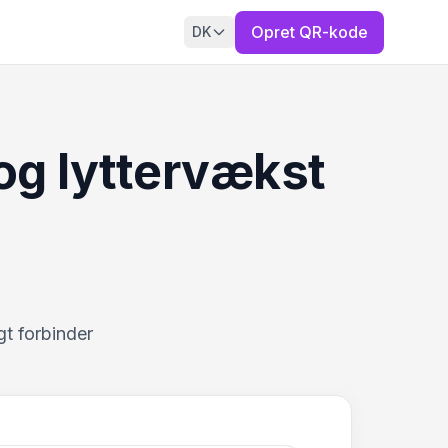
Opret QR-kode
DK
og lyttervækst
t forbinder