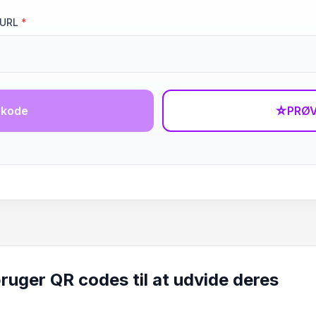
 URL
*
-kode
☆
PRØV
uger QR codes til at udvide deres