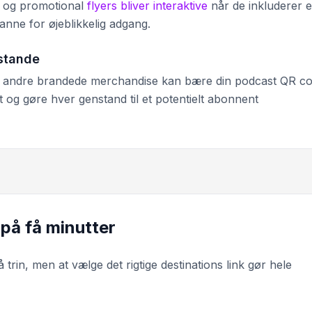
r og promotional
flyers bliver interaktive
når de inkluderer 
nne for øjeblikkelig adgang.
stande
g andre brandede merchandise kan bære din podcast QR c
 og gøre hver genstand til et potentielt abonnent
på få minutter
rin, men at vælge det rigtige destinations link gør hele