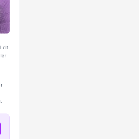
 dit
ler
er
.