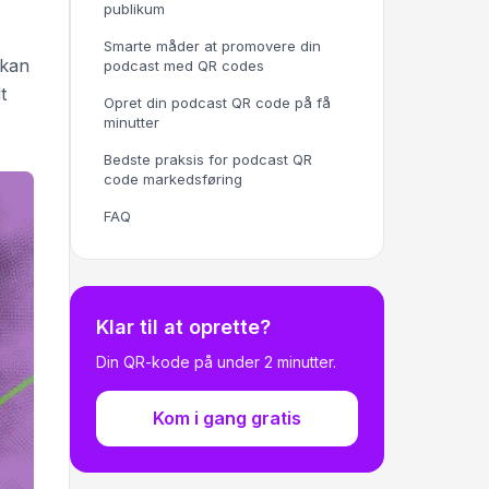
publikum
Smarte måder at promovere din
 kan
podcast med QR codes
t
Opret din podcast QR code på få
minutter
Bedste praksis for podcast QR
code markedsføring
FAQ
Klar til at oprette?
Din QR-kode på under 2 minutter.
Kom i gang gratis