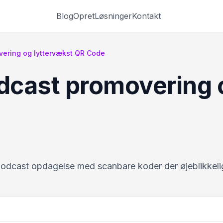
Blog
Opret
Løsninger
Kontakt
vering og lyttervækst QR Code
odcast promovering 
podcast opdagelse med scanbare koder der øjeblikkelig