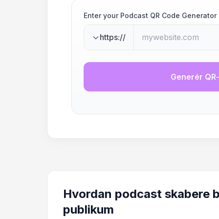
Enter your Podcast QR Code Generator
https://
Generér QR
Hvordan podcast skabere br
publikum