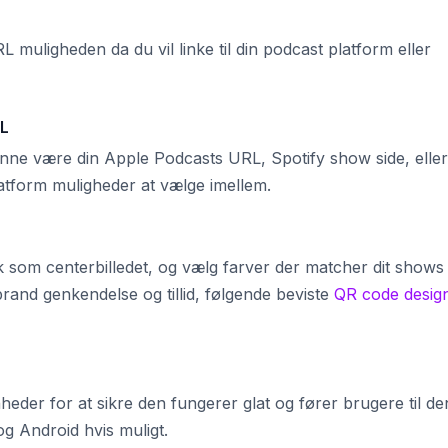
 muligheden da du vil linke til din podcast platform eller
RL
 kunne være din Apple Podcasts URL, Spotify show side, elle
platform muligheder at vælge imellem.
k som centerbilledet, og vælg farver der matcher dit shows
 brand genkendelse og tillid, følgende beviste
QR code desig
eder for at sikre den fungerer glat og fører brugere til de
og Android hvis muligt.