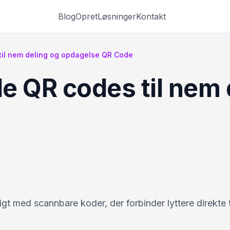
Blog
Opret
Løsninger
Kontakt
til nem deling og opdagelse QR Code
e QR codes til nem 
gt med scannbare koder, der forbinder lyttere direkte ti