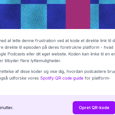
at lette denne frustration ved at kode et direkte link til d
re direkte til episoden på deres foretrukne platform - hvad
le Podcasts eller dit eget website. Koden kan linke til en e
er tilbyder flere lyttemuligheder.
prettelse af disse koder og vise dig, hvordan podcastere bru
 også udforske vores
Spotify QR code guide
for platform-
inutter.
Opret QR-kode