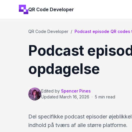
QR Code Developer
QR Code Developer
/
Podcast episode QR codes 
Podcast episod
opdagelse
Edited by
Spencer Pines
Updated
March 16, 2026
·
5 min read
Del specifikke podcast episoder øjeblikkeli
indhold på tværs af alle større platforme.