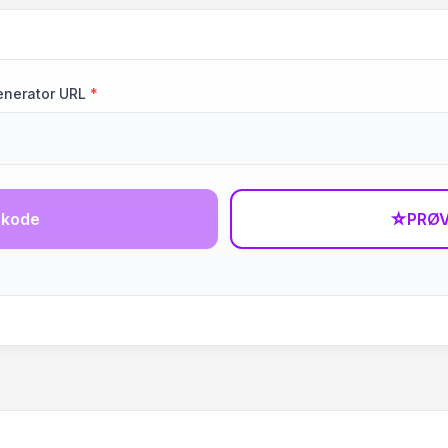
enerator URL
*
-kode
☆
PRØV