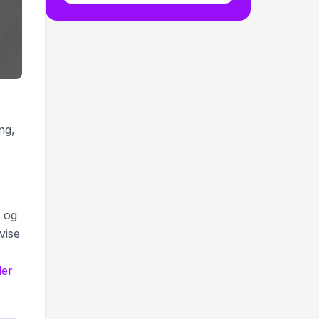
ng,
r og
vise
er