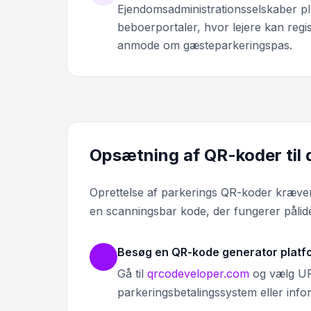
Ejendomsadministrationsselskaber pla
beboerportaler, hvor lejere kan regi
anmode om gæsteparkeringspas.
Opsætning af QR-koder til d
Oprettelse af parkerings QR-koder kræver, 
en scanningsbar kode, der fungerer pålid
Besøg en QR-kode generator platf
Gå til
qrcodeveloper.com
og vælg URL
parkeringsbetalingssystem eller info