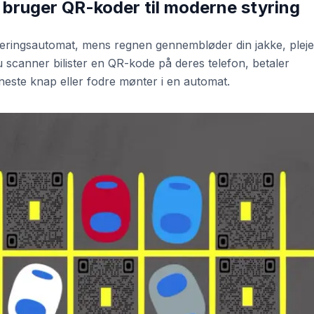
bruger QR-koder til moderne styring
keringsautomat, mens regnen gennembløder din jakke, plej
u scanner bilister en QR-kode på deres telefon, betaler
eneste knap eller fodre mønter i en automat.