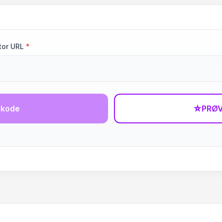
tor URL
*
-kode
☆
PRØV