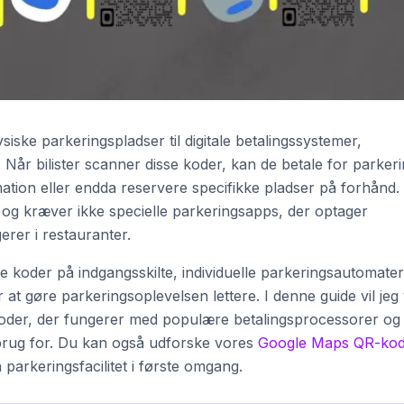
ske parkeringspladser til digitale betalingssystemer,
 Når bilister scanner disse koder, kan de betale for parkeri
rmation eller endda reservere specifikke pladser på forhånd.
g kræver ikke specielle parkeringsapps, der optager
erer i restauranter.
e koder på indgangsskilte, individuelle parkeringsautomate
 at gøre parkeringsoplevelsen lettere. I denne guide vil jeg 
koder, der fungerer med populære betalingsprocessorer og
r brug for. Du kan også udforske vores
Google Maps QR-kod
n parkeringsfacilitet i første omgang.