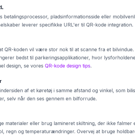
RL
gs betalingsprocessor, pladsinformationsside eller mobilvenl
lskaber leverer specifikke URL'er til QR-kode integration.
t QR-koden vil være stor nok til at scanne fra et bilvindue.
erer bedst til parkeringsapplikationer, hvor lysforholden
uel design, se vores
QR-kode design tips
.
r
indersiden af et køretøj i samme afstand og vinkel, som bilis
rer, selv når den ses gennem en bilforrude.
materialer eller brug lamineret skiltning, der ikke falmer e
 sol, regn og temperaturændringer. Overvej at bruge holdbar