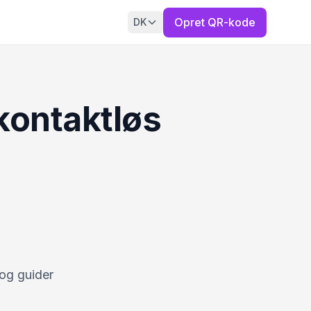
Opret QR-kode
DK
kontaktløs
 og guider