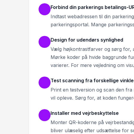
Forbind din parkerings betalings-U
Indtast webadressen til din parkerin
parkeringsportal. Mange parkeringsse
Design for udendørs synlighed
Vælg højkontrastfarver og sørg for, a
Mørke koder på hvide baggrunde fung
varierer. For mere vejledning om vis
Test scanning fra forskellige vinkle
Print en testversion og scan den fra 
vil opleve. Sørg for, at koden funge
Installer med vejrbeskyttelse
Monter QR-koderne på vejrbestandige 
bliver ulæselig efter udsættelse for