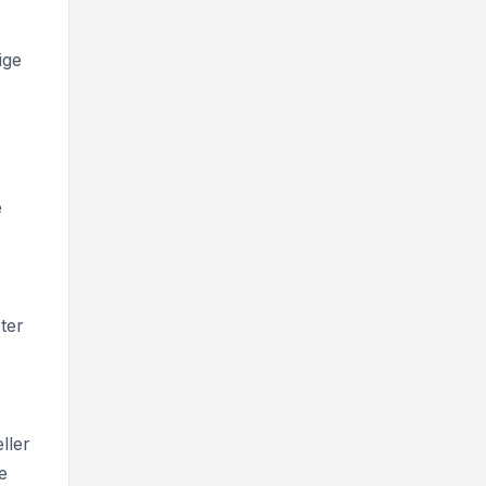
ige
e
ter
ller
e