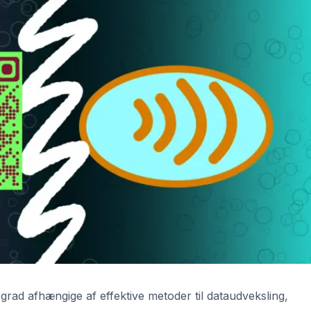
grad afhængige af effektive metoder til dataudveksling,