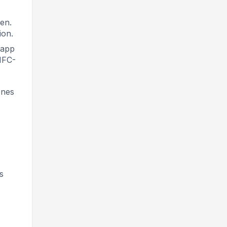
en.
ion.
 app
 NFC-
ones
s