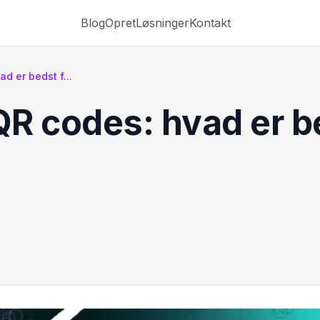
Blog
Opret
Løsninger
Kontakt
d er bedst f...
QR codes: hvad er be