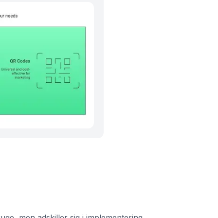
uge, men adskiller sig i implementering.