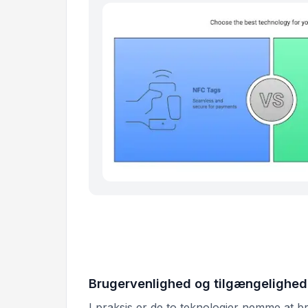
Brugervenlighed og tilgængelighed
I praksis er de to teknologier nemme at br