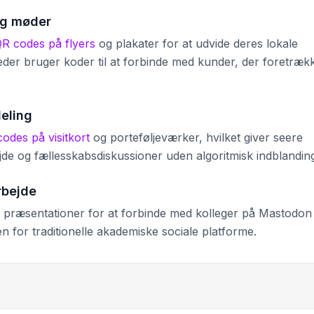
og møder
R codes på flyers
og plakater for at udvide deres lokale
der bruger koder til at forbinde med kunder, der foretræk
deling
des på visitkort
og porteføljeværker, hvilket giver seere
ejde og fællesskabsdiskussioner uden algoritmisk indblandin
rbejde
og præsentationer for at forbinde med kolleger på Mastodon
 for traditionelle akademiske sociale platforme.