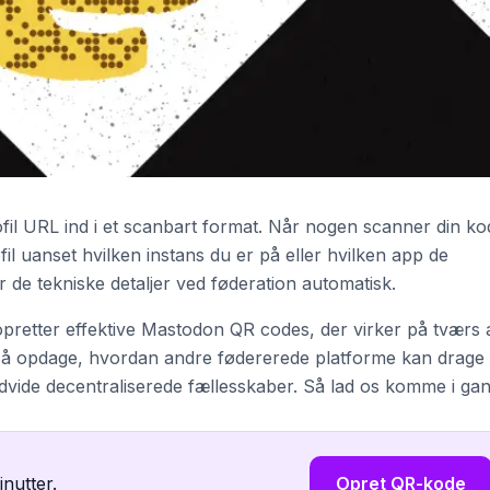
il URL ind i et scanbart format. Når nogen scanner din ko
ofil uanset hvilken instans du er på eller hvilken app de
de tekniske detaljer ved føderation automatisk.
 opretter effektive Mastodon QR codes, der virker på tværs 
 også opdage, hvordan andre fødererede platforme kan drage
 udvide decentraliserede fællesskaber. Så lad os komme i gan
inutter.
Opret QR-kode