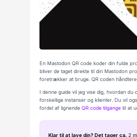
En Mastodon QR code koder din fulde prof
bliver de taget direkte til din Mastodon pr
foretrækker at bruge. QR coden håndterer 
I denne guide vil jeg vise dig, hvordan du
forskellige instanser og klienter. Du vil
fordel af lignende
QR code tilgange
til at
Klar til at lave din? Det tager ca
.
2 m