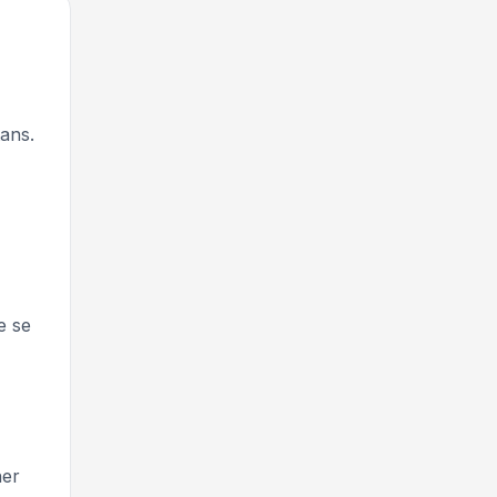
ans.
e se
her