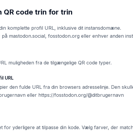
QR code trin for trin
n komplette profil URL, inklusive dit instansdomæne.
på mastodon.social, fosstodon.org eller enhver anden inst
L muligheden fra de tilgængelige QR code typer.
il URL
opier den fulde URL fra din browsers adresselinje. Den skull
brugernavn eller https://fosstodon.org/@ditbrugernavn
et for yderligere at tilpasse din kode. Vælg farver, der matc