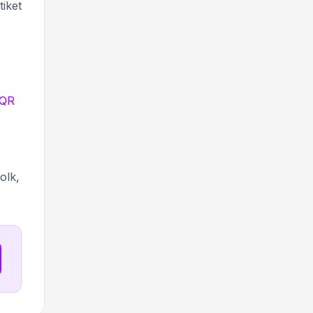
tiket
 QR
olk,