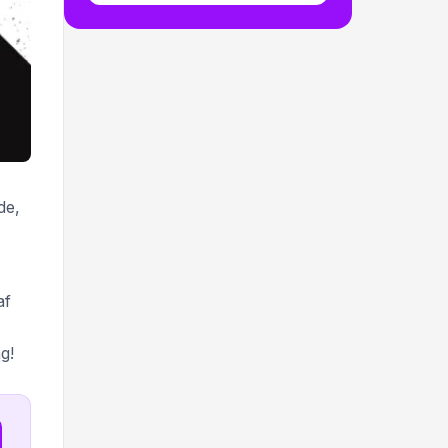
de,
af
g!