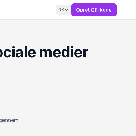
Opret QR-kode
DK
ociale medier
g gennem