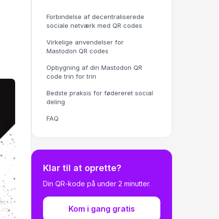
Forbindelse af decentraliserede
sociale netværk med QR codes
Virkelige anvendelser for
Mastodon QR codes
Opbygning af din Mastodon QR
code trin for trin
Bedste praksis for fødereret social
deling
FAQ
Klar til at oprette?
Din QR-kode på under 2 minutter.
Kom i gang gratis