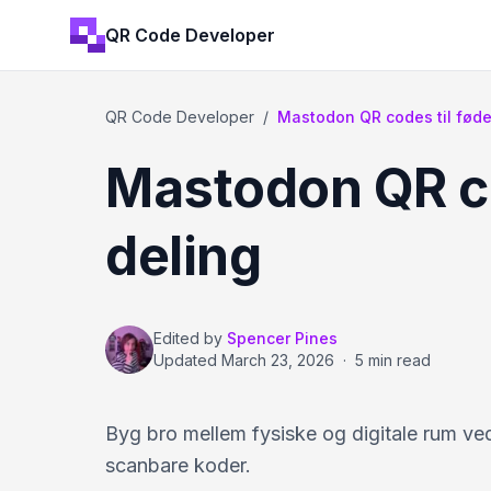
QR Code Developer
QR Code Developer
/
Mastodon QR codes til føde
Mastodon QR co
deling
Edited by
Spencer Pines
Updated
March 23, 2026
·
5 min read
Byg bro mellem fysiske og digitale rum ved
scanbare koder.