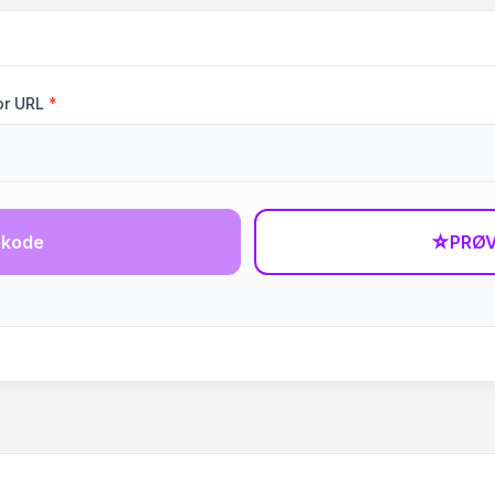
or URL
*
-kode
☆
PRØV