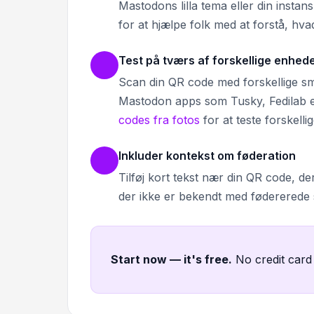
Mastodons lilla tema eller din instan
for at hjælpe folk med at forstå, hv
Test på tværs af forskellige enhed
Scan din QR code med forskellige sma
Mastodon apps som Tusky, Fedilab el
codes fra fotos
for at teste forskelli
Inkluder kontekst om føderation
Tilføj kort tekst nær din QR code, der
der ikke er bekendt med fødererede so
Start now — it's free
.
No credit card