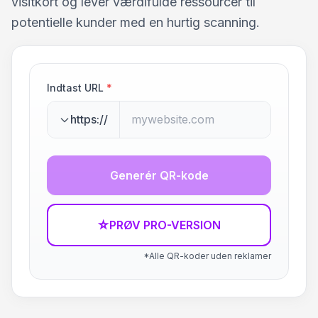
visitkort og lever værdifulde ressourcer til
potentielle kunder med en hurtig scanning.
Indtast URL
*
https://
Generér QR-kode
☆
PRØV PRO-VERSION
*Alle QR-koder uden reklamer