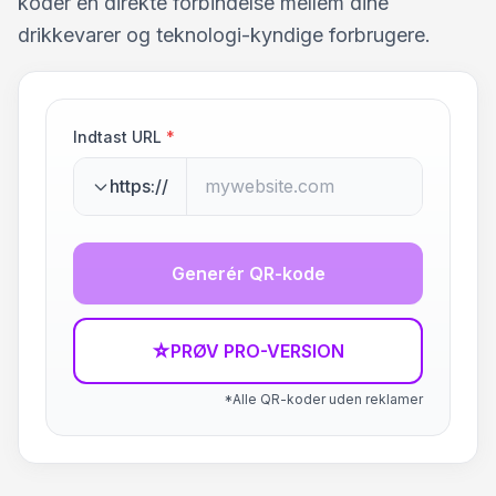
koder en direkte forbindelse mellem dine
drikkevarer og teknologi-kyndige forbrugere.
Indtast URL
*
https://
Generér QR-kode
☆
PRØV PRO-VERSION
*Alle QR-koder uden reklamer