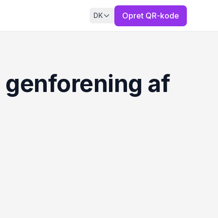
Opret QR-kode
DK
l genforening af