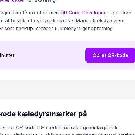
e er sikker
før skanning.
 tager kun få minutter med
QR Code Developer
, og du kan
n at bestille et nyt fysisk mærke. Mange kæledyrsejere
er
som backup metoder til kæledyrs genopretning.
inutter.
Opret QR-kode
 kode kæledyrsmærker på
lser for QR kode ID-mærker ud over grundlæggende