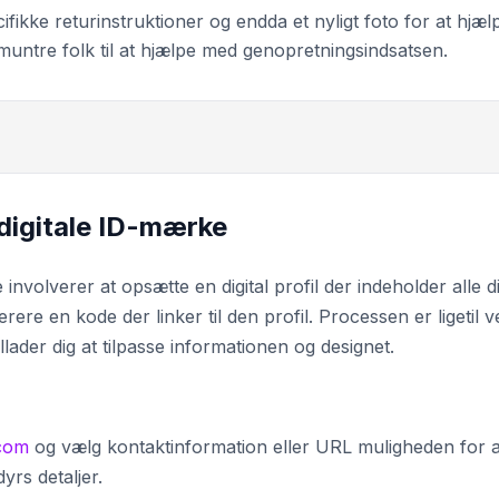
fikke returinstruktioner og endda et nyligt foto for at hjæl
pmuntre folk til at hjælpe med genopretningsindsatsen.
digitale ID-mærke
volverer at opsætte en digital profil der indeholder alle di
rere en kode der linker til den profil. Processen er ligetil v
illader dig at tilpasse informationen og designet.
.com
og vælg kontaktinformation eller URL muligheden for a
yrs detaljer.