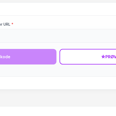
or URL
*
-kode
☆
PRØV