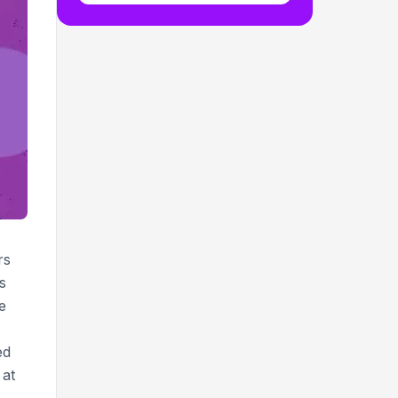
rs
s
e
ed
 at