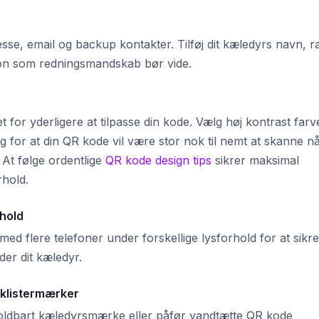
sse, email og backup kontakter. Tilføj dit kæledyrs navn, r
ion som redningsmandskab bør vide.
t for yderligere at tilpasse din kode. Vælg høj kontrast farv
g for at din QR kode vil være stor nok til nemt at skanne n
 At følge ordentlige
QR kode design tips
sikrer maksimal
rhold.
rhold
ed flere telefoner under forskellige lysforhold for at sikre
der dit kæledyr.
r klistermærker
oldbart kæledyrsmærke eller påfør vandtætte QR kode