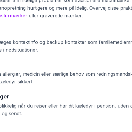
 løser almindelige problemer som traditionelle metalmærker
nopretning hurtigere og mere pålidelig. Overvej disse prakt
listermærker
eller graverede mærker.
yrlæges kontaktinfo og backup kontakter som familiemedle
 i nødsituationer.
m allergier, medicin eller særlige behov som redningsmands
 kæledyr sikkert.
nger
ikkelig når du rejser eller har dit kæledyr i pension, uden 
 og sendt.