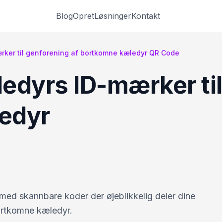
Blog
Opret
Løsninger
Kontakt
ærker til genforening af bortkomne kæledyr QR Code
ledyrs ID-mærker ti
edyr
 med skannbare koder der øjeblikkelig deler dine
bortkomne kæledyr.