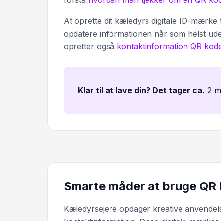
forstå
hvordan man tjekker om en QR kod
At oprette dit kæledyrs digitale ID-mærke
opdatere informationen når som helst ude
opretter også
kontaktinformation QR kod
Klar til at lave din? Det tager ca
.
2 m
Smarte måder at bruge QR
Kæledyrsejere opdager kreative anvende