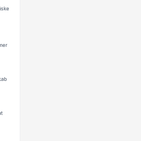
iske
mmer
kab
at