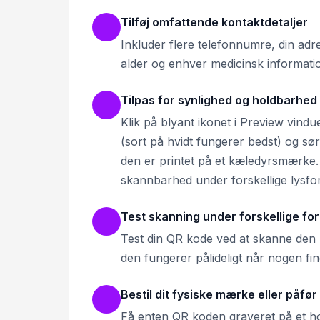
Tilføj omfattende kontaktdetaljer
Inkluder flere telefonnumre, din adre
alder og enhver medicinsk informat
Tilpas for synlighed og holdbarhed
Klik på blyant ikonet i Preview vindue
(sort på hvidt fungerer bedst) og sør
den er printet på et kæledyrsmærke.
skannbarhed under forskellige lysfo
Test skanning under forskellige fo
Test din QR kode ved at skanne den m
den fungerer pålideligt når nogen fin
Bestil dit fysiske mærke eller påfø
Få enten QR koden graveret på et h