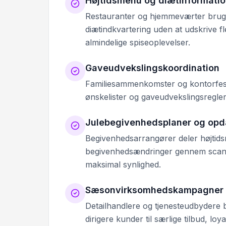
Højtidsmenu og diætinformati
Restauranter og hjemmeværter bruger
diætindkvartering uden at udskrive f
almindelige spiseoplevelser.
Gaveudvekslingskoordination
Familiesammenkomster og kontorfeste
ønskelister og gaveudvekslingsregler, 
Julebegivenhedsplaner og opd
Begivenhedsarrangører deler højtidsm
begivenhedsændringer gennem scanba
maksimal synlighed.
Sæsonvirksomhedskampagner
Detailhandlere og tjenesteudbydere b
dirigere kunder til særlige tilbud, l