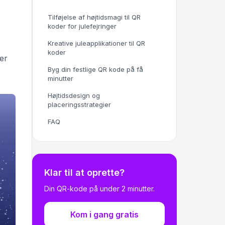
Tilføjelse af højtidsmagi til QR
koder for julefejringer
Kreative juleapplikationer til QR
koder
ger
Byg din festlige QR kode på få
minutter
Højtidsdesign og
placeringsstrategier
FAQ
Klar til at oprette?
Din QR-kode på under 2 minutter.
Kom i gang gratis