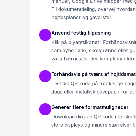
menuer, Google Drive mapper med gave
Til dokumentdeling, overvej hvorda
højtidsplaner og gavelister.
Anvend festlig tilpasning
Klik på blyantsikonet i Forhåndsvisni
som dybe røde, skovgrønne eller gulda
vælg hjørnestile, der komplementere
Forhåndsvis på tværs af højtidsmat
Test din QR kode på forskellige bagg
duge eller metallisk gavepapir for a
Generer flere formatmuligheder
Download din jule QR kode i forskelli
store displays og mindre størrelser 