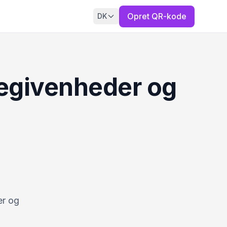
Opret QR-kode
DK
begivenheder og
er og