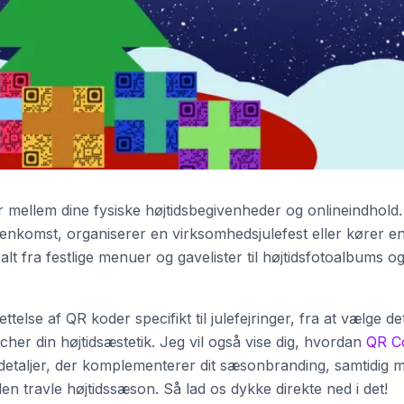
 mellem dine fysiske højtidsbegivenheder og onlineindhold.
nkomst, organiserer en virksomhedsjulefest eller kører e
lt fra festlige menuer og gavelister til højtidsfotoalbums o
telse af QR koder specifikt til julefejringer, fra at vælge de
tcher din højtidsæstetik. Jeg vil også vise dig, hvordan
QR C
ge detaljer, der komplementerer dit sæsonbranding, samtidig 
en travle højtidssæson. Så lad os dykke direkte ned i det!