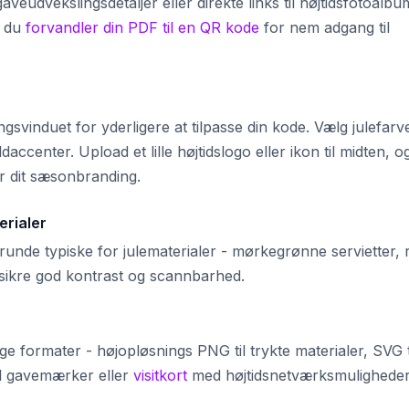
udvekslingsdetaljer eller direkte links til højtidsfotoalbu
n du
forvandler din PDF til en QR kode
for nem adgang til
ngsvinduet for yderligere at tilpasse din kode. Vælg julefarv
ccenter. Upload et lille højtidslogo eller ikon til midten, o
r dit sæsonbranding.
erialer
runde typiske for julematerialer - mørkegrønne servietter, 
t sikre god kontrast og scannbarhed.
ge formater - højopløsnings PNG til trykte materialer, SVG t
til gavemærker eller
visitkort
med højtidsnetværksmuligheder