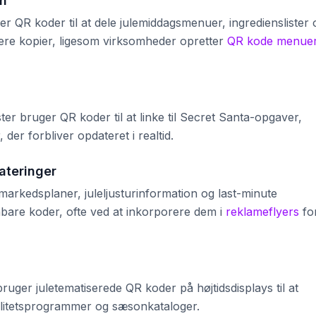
on
 QR koder til at dele julemiddagsmenuer, ingredienslister 
lere kopier, ligesom virksomheder opretter
QR kode menue
r bruger QR koder til at linke til Secret Santa-opgaver,
der forbliver opdateret i realtid.
ateringer
arkedsplaner, juleljusturinformation og last-minute
re koder, ofte ved at inkorporere dem i
reklameflyers
fo
ruger juletematiserede QR koder på højtidsdisplays til at
oyalitetsprogrammer og sæsonkataloger.