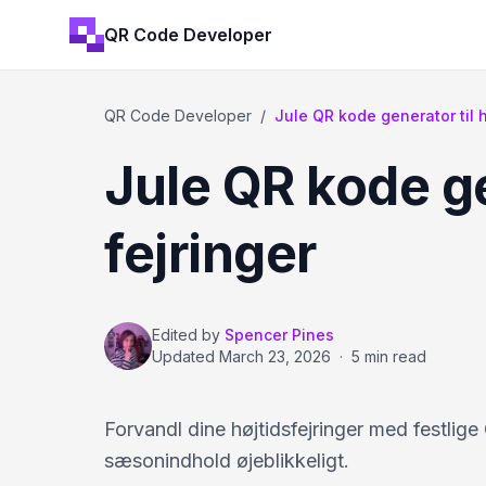
QR Code Developer
QR Code Developer
/
Jule QR kode generator til
Jule QR kode ge
fejringer
Edited by
Spencer Pines
Updated
March 23, 2026
·
5 min read
Forvandl dine højtidsfejringer med festlige
sæsonindhold øjeblikkeligt.