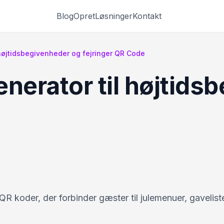
Blog
Opret
Løsninger
Kontakt
 højtidsbegivenheder og fejringer QR Code
nerator til højtids
 QR koder, der forbinder gæster til julemenuer, gavelist