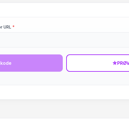
or URL
*
-kode
☆
PRØV