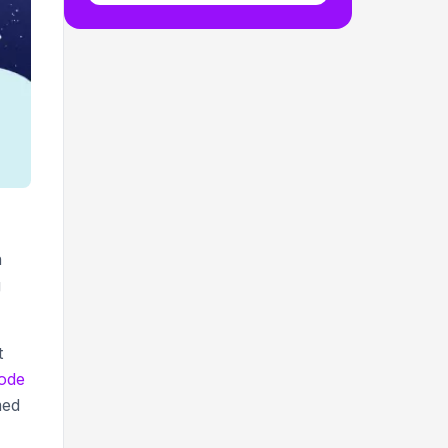
n
g
t
ode
med