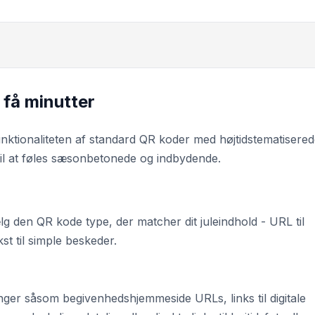
 få minutter
nktionaliteten af standard QR koder med højtidstematisere
 til at føles sæsonbetonede og indbydende.
g den QR kode type, der matcher dit juleindhold - URL til
st til simple beskeder.
inger såsom begivenhedshjemmeside URLs, links til digitale