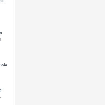
ms.
er
g
røde
il
.