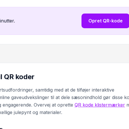
inutter.
Opret QR-kode
il QR koder
sudfordringer, samtidig med at de tilføjer interaktive
mline gaveudvekslinger til at dele sæsonindhold gør disse k
g engagerende. Overvej at oprette
QR kode klistermærker
m
ellige julepynt og materialer.