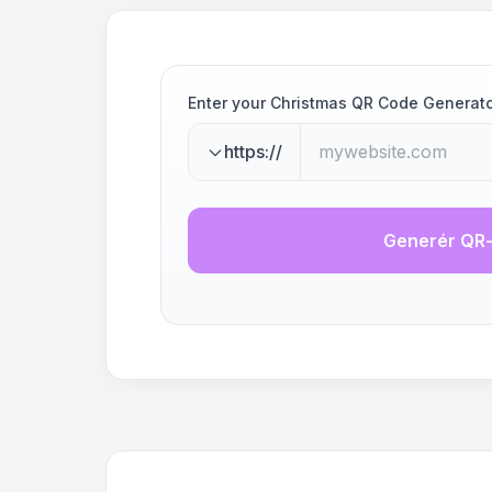
Enter your Christmas QR Code Generat
https://
Generér QR