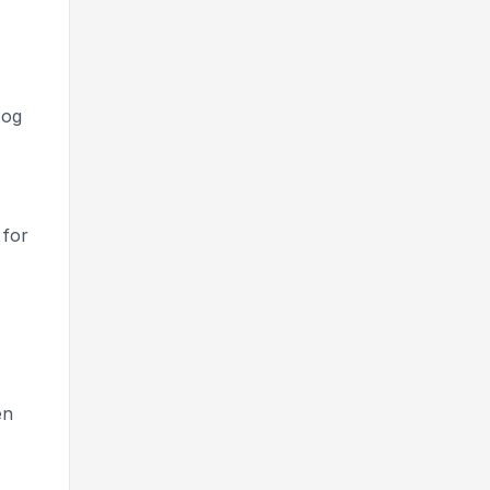
 og
 for
en