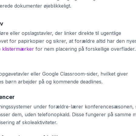
jerede dokumenter øjeblikkeligt.
ev
 eller opslagstavler, der linker direkte til ugentlige
et for papirkopier og sikrer, at forældre altid har den nye
 klistermærker
for nem placering på forskellige overflader.
 opgavetavler eller Google Classroom-sider, hvilket giver
eres børn arbejder på og kommende deadlines.
encer
gningssystemer under forældre-lærer konferencesæsonen, 
 passer dem, uden telefonopkald. Disse fungerer på samme 
isering af skoleaktiviteter.