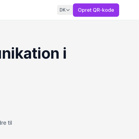
Opret QR-kode
DK
nikation i
e til