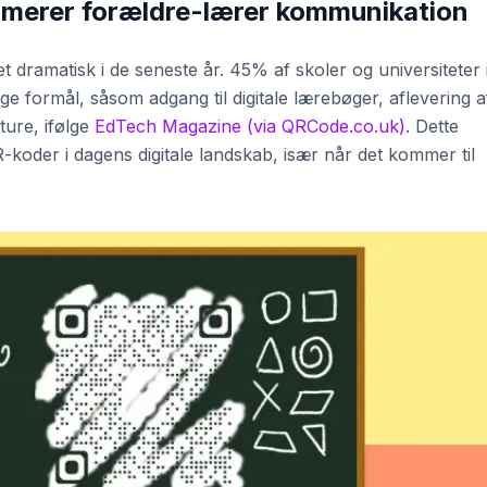
merer forældre-lærer kommunikation
t dramatisk i de seneste år. 45% af skoler og universiteter 
ige formål, såsom adgang til digitale lærebøger, aflevering a
ture, ifølge
EdTech Magazine (via QRCode.co.uk)
. Dette
oder i dagens digitale landskab, især når det kommer til