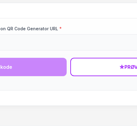
ion QR Code Generator URL
*
-kode
☆
PRØV