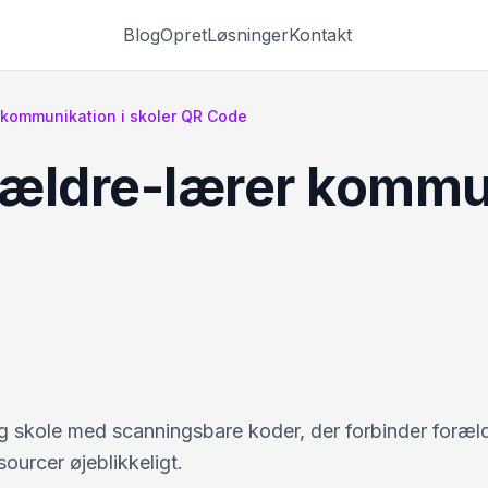
Blog
Opret
Løsninger
Kontakt
r kommunikation i skoler QR Code
orældre-lærer kommu
skole med scanningsbare koder, der forbinder forældr
ourcer øjeblikkeligt.