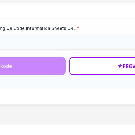
sing QR Code Information Sheets URL
*
-kode
☆
PRØV