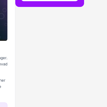
nger.
hvad
oner
e