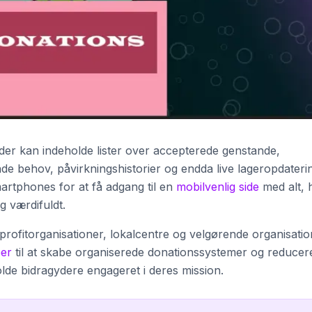
 der kan indeholde lister over accepterede genstande,
nde behov, påvirkningshistorier og endda live lageropdateri
tphones for at få adgang til en
mobilvenlig side
med alt, 
g værdifuldt.
nprofitorganisationer, lokalcentre og velgørende organisati
er
til at skabe organiserede donationssystemer og reducer
lde bidragydere engageret i deres mission.