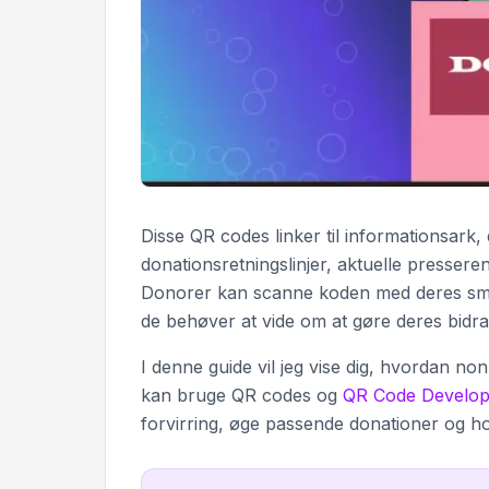
Disse QR codes linker til informationsark,
donationsretningslinjer, aktuelle pressere
Donorer kan scanne koden med deres smar
de behøver at vide om at gøre deres bidra
I denne guide vil jeg vise dig, hvordan no
kan bruge QR codes og
QR Code Develop
forvirring, øge passende donationer og ho