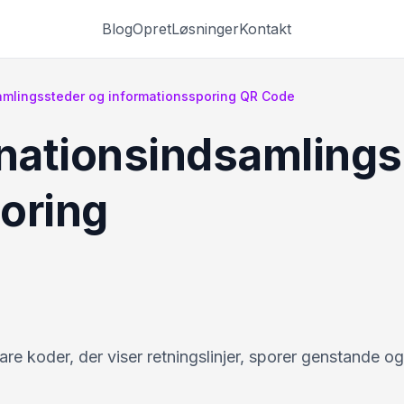
Blog
Opret
Løsninger
Kontakt
amlingssteder og informationssporing QR Code
onationsindsamlings
oring
 koder, der viser retningslinjer, sporer genstande og 