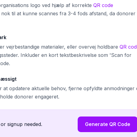
 organisations logo ved hjælp af korrekte
QR code
 nok til at kunne scannes fra 3-4 fods afstand, da donorer
ark
er vejrbestandige materialer, eller overvej holdbare
QR cod
gssteder. Inkluder en kort tekstbeskrivelse som 'Scan for
kode.
mæssigt
for at opdatere aktuelle behov, fjerne opfyldte anmodninger
at holde donorer engageret.
 or signup needed.
Generate QR Code