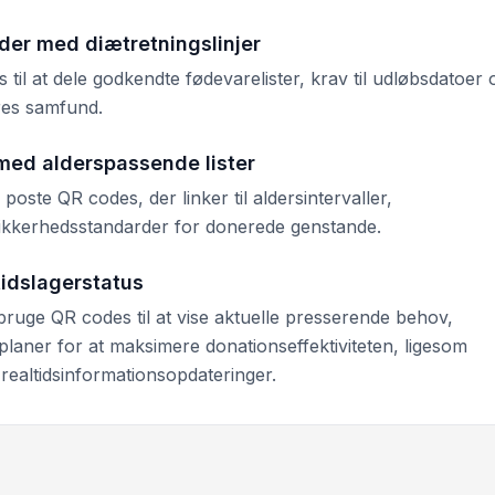
er med diætretningslinjer
l at dele godkendte fødevarelister, krav til udløbsdatoer 
res samfund.
med alderspassende lister
oste QR codes, der linker til aldersintervaller,
sikkerhedsstandarder for donerede genstande.
idslagerstatus
ruge QR codes til at vise aktuelle presserende behov,
laner for at maksimere donationseffektiviteten, ligesom
realtidsinformationsopdateringer.