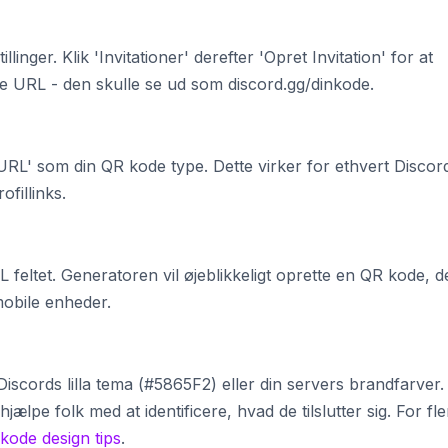
llinger. Klik 'Invitationer' derefter 'Opret Invitation' for at
ne URL - den skulle se ud som discord.gg/dinkode.
RL' som din QR kode type. Dette virker for ethvert Discor
ofillinks.
URL feltet. Generatoren vil øjeblikkeligt oprette en QR kode, d
obile enheder.
Discords lilla tema (#5865F2) eller din servers brandfarver.
 hjælpe folk med at identificere, hvad de tilslutter sig. For fl
kode design tips
.