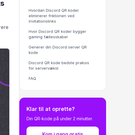
ks
Hvordan Discord QR koder
eliminerer friktionen ved
invitationslinks
rere
Hvor Discord QR koder bygger
gaming fællesskaber
Generer din Discord server QR
kode
Discord QR kode bedste praksis
for servervækst
FAQ
Klar til at oprette?
Din QR-kode på under 2 minutter.
Kom i gang gratis