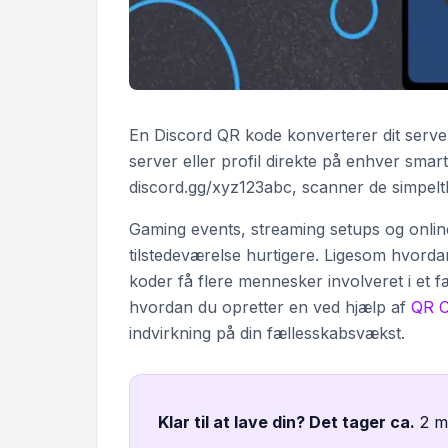
En Discord QR kode konverterer dit server 
server eller profil direkte på enhver smart
discord.gg/xyz123abc, scanner de simpelthe
Gaming events, streaming setups og online
tilstedeværelse hurtigere. Ligesom hvord
koder få flere mennesker involveret i et fæ
hvordan du opretter en ved hjælp af
QR C
indvirkning på din fællesskabsvækst.
Klar til at lave din? Det tager ca
.
2 m