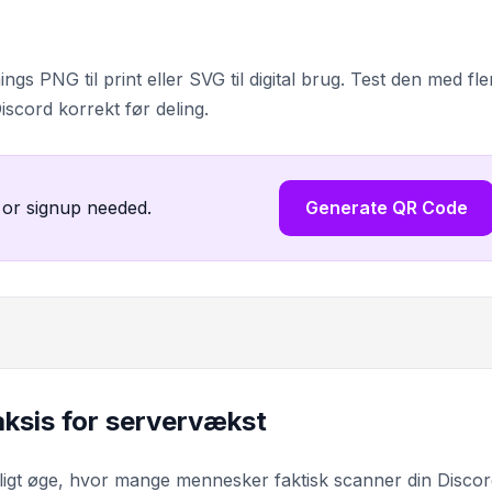
s PNG til print eller SVG til digital brug. Test den med fle
iscord korrekt før deling.
 or signup needed.
Generate QR Code
ksis for servervækst
ligt øge, hvor mange mennesker faktisk scanner din Disco