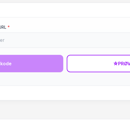
URL
*
-kode
☆
PRØV