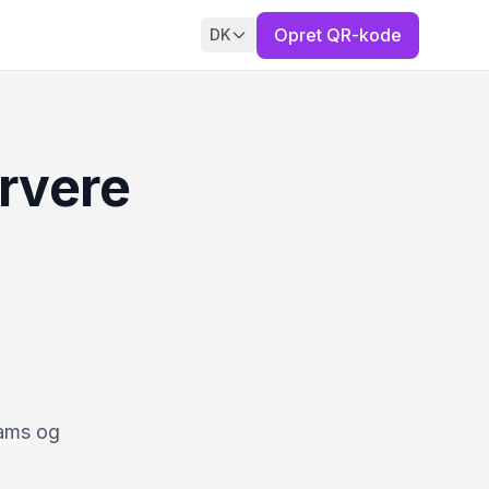
Opret QR-kode
DK
rvere
eams og