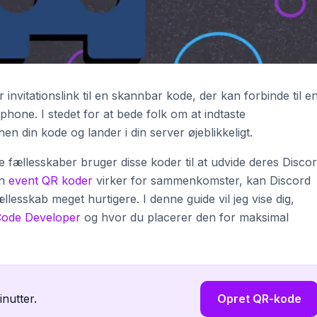
invitationslink til en skannbar kode, der kan forbinde til e
phone. I stedet for at bede folk om at indtaste
n din kode og lander i din server øjeblikkeligt.
 fællesskaber bruger disse koder til at udvide deres Disco
an
event QR koder
virker for sammenkomster, kan Discord
llesskab meget hurtigere. I denne guide vil jeg vise dig,
ode Developer
og hvor du placerer den for maksimal
inutter.
Opret QR-kode