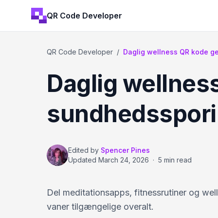
QR Code Developer
QR Code Developer
/
Daglig wellness QR kode ge
Daglig wellness
sundhedsspor
Edited by
Spencer Pines
Updated
March 24, 2026
·
5 min read
Del meditationsapps, fitnessrutiner og we
vaner tilgængelige overalt.