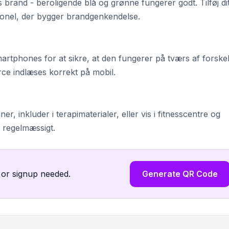
 brand - beroligende blå og grønne fungerer godt. Tilføj di
sionel, der bygger brandgenkendelse.
rtphones for at sikre, at den fungerer på tværs af forskel
rce indlæses korrekt på mobil.
laner, inkluder i terapimaterialer, eller vis i fitnesscentre og
m regelmæssigt.
 or signup needed.
Generate QR Code