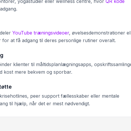
ontorer, yogastudier eller wellness centre, hvor
QR kode
 adgang.
 deler
YouTube træningsvideoer
, øvelsesdemonstrationer el
or at få adgang til deres personlige rutiner overalt.
ng
inder klienter til måltidsplanlægningsapps, opskriftssamling
nd kost mere bekvem og sporbar.
tøtte
 krisehotlines, peer support fællesskaber eller mentale
ng til hjælp, når det er mest nødvendigt.