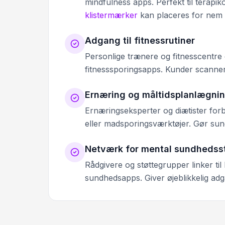
mindfulness apps. Perfekt til terapik
klistermærker
kan placeres for nem
Adgang til fitnessrutiner
Personlige trænere og fitnesscentre
fitnesssporingsapps. Kunder scanner f
Ernæring og måltidsplanlægni
Ernæringseksperter og diætister forb
eller madsporingsværktøjer. Gør su
Netværk for mental sundhedss
Rådgivere og støttegrupper linker til
sundhedsapps. Giver øjeblikkelig adga