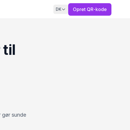
Opret QR-kode
DK
til
r gør sunde