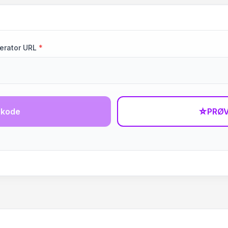
erator URL
*
-kode
☆
PRØV