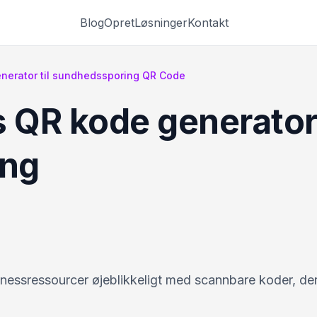
Blog
Opret
Løsninger
Kontakt
nerator til sundhedssporing QR Code
 QR kode generator 
ing
llnessressourcer øjeblikkeligt med scannbare koder, de