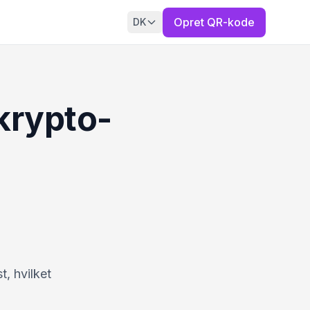
Opret QR-kode
DK
 krypto-
, hvilket