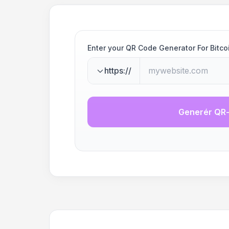
Enter your QR Code Generator For Bitco
https://
Generér QR