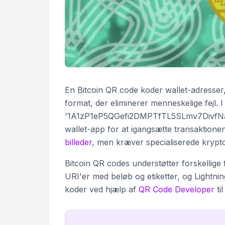
En Bitcoin QR code koder wallet-adresser, 
format, der eliminerer menneskelige fejl. 
'1A1zP1eP5QGefi2DMPTfTL5SLmv7DivfNa',
wallet-app for at igangsætte transaktion
billeder
, men kræver specialiserede krypto
Bitcoin QR codes understøtter forskellige
URI'er med beløb og etiketter, og Lightnin
koder ved hjælp af
QR Code Developer
ti