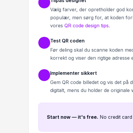
Tilpas designet
Vælg farver, der opretholder god kon
populær, men sørg for, at koden forb
vores
QR code design tips
.
Test QR coden
Før deling skal du scanne koden med 
korrekt og viser den rigtige adresse el
Implementer sikkert
Gem QR code billedet og vis det på din
digitalt, mens du holder de originale 
Start now — it's free
.
No credit card