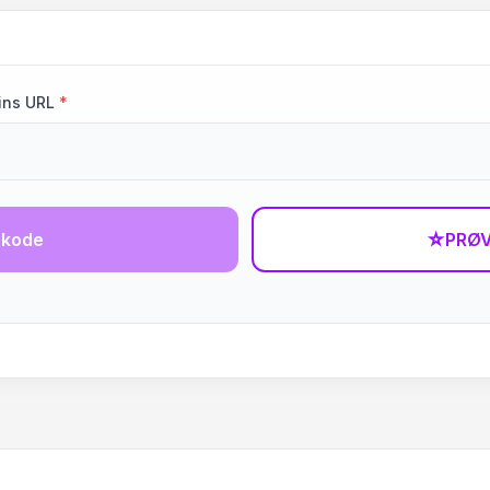
ins URL
*
-kode
☆
PRØV