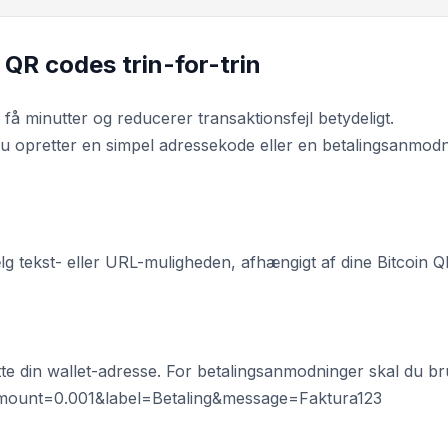
 QR codes trin-for-trin
å minutter og reducerer transaktionsfejl betydeligt.
du opretter en simpel adressekode eller en betalingsanmod
g tekst- eller URL-muligheden, afhængigt af dine Bitcoin 
tte din wallet-adresse. For betalingsanmodninger skal du b
amount=0.001&label=Betaling&message=Faktura123