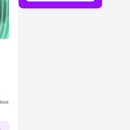
-
isse