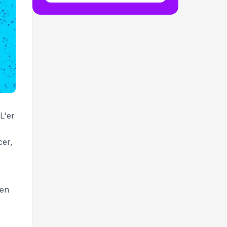
L'er
cer,
nen