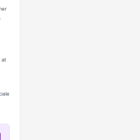
her
,
e
 at
iale