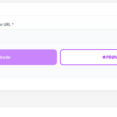
or URL
*
-kode
☆
PRØV