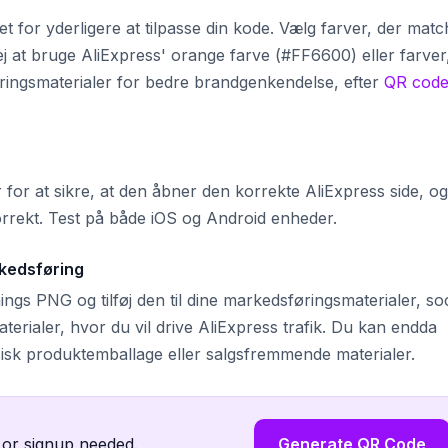
et for yderligere at tilpasse din kode. Vælg farver, der matc
ej at bruge AliExpress' orange farve (#FF6600) eller farver
ingsmaterialer for bedre brandgenkendelse, efter
QR cod
or at sikre, at den åbner den korrekte AliExpress side, og
korrekt. Test på både iOS og Android enheder.
kedsføring
s PNG og tilføj den til dine markedsføringsmaterialer, soc
aterialer, hvor du vil drive AliExpress trafik. Du kan endda
ysisk produktemballage eller salgsfremmende materialer.
 or signup needed.
Generate QR Code