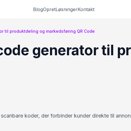
Blog
Opret
Løsninger
Kontakt
or til produktdeling og markedsføring QR Code
ode generator til p
 scanbare koder, der forbinder kunder direkte til anno