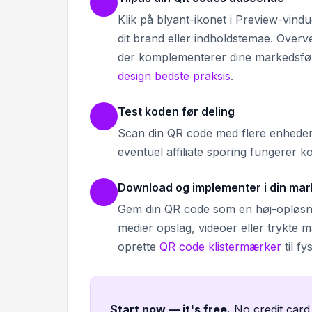
Klik på blyant-ikonet i Preview-vindu
dit brand eller indholdstemae. Overv
der komplementerer dine markedsfør
design bedste praksis
.
Test koden før deling
Scan din QR code med flere enheder f
eventuel affiliate sporing fungerer 
Download og implementer i din mar
Gem din QR code som en høj-opløsning
medier opslag, videoer eller trykte m
oprette
QR code klistermærker
til f
Start now — it's free
.
No credit card