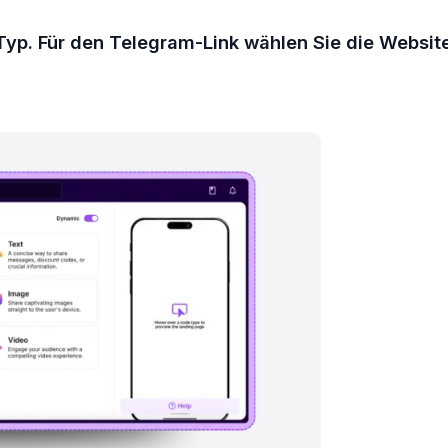
Typ. Für den Telegram-Link wählen Sie die Websit