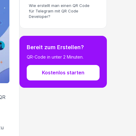
Wie erstellt man einen QR Code
für Telegram mit QR Code
Developer?
Bereit zum Erstellen?
QR-Code in unter 2 Minuten.
Kostenlos starten
 QR
zu