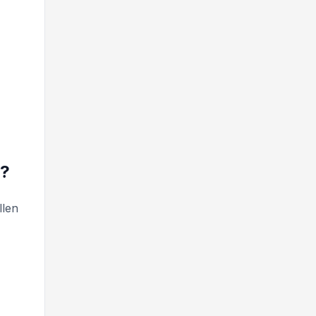
r?
llen