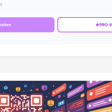
tellen
☆
PRO-V