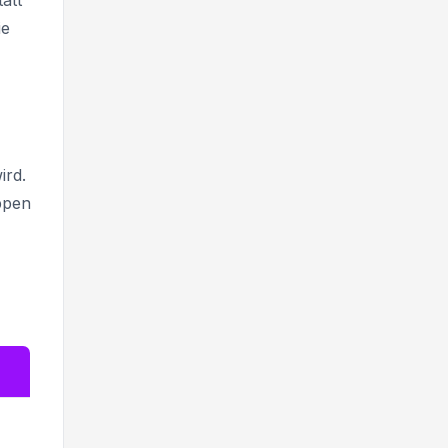
att
ie
ird.
ippen