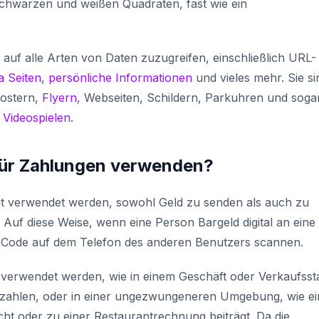
schwarzen und weißen Quadraten, fast wie ein
f alle Arten von Daten zuzugreifen, einschließlich URL-
a Seiten
,
persönliche Informationen
und vieles mehr. Sie si
Postern,
Flyern
, Webseiten, Schildern, Parkuhren und sogar
Videospielen
.
für Zahlungen verwenden?
it verwendet werden, sowohl Geld zu senden als auch zu
uf diese Weise, wenn eine Person Bargeld digital an eine
 Code auf dem Telefon des anderen Benutzers scannen.
verwendet werden, wie in einem Geschäft oder Verkaufsst
ezahlen, oder in einer ungezwungeneren Umgebung, wie ei
ht oder zu einer Restaurantrechnung beiträgt. Da die