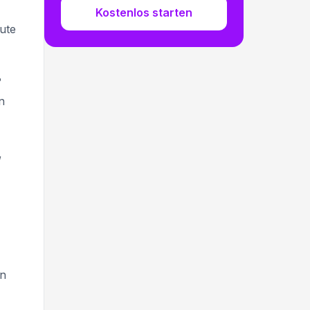
Kostenlos starten
ute
?
n
,
en