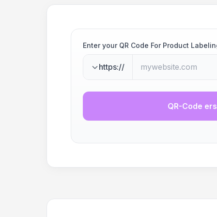
Enter your QR Code For Product Labelin
https://
QR-Code ers