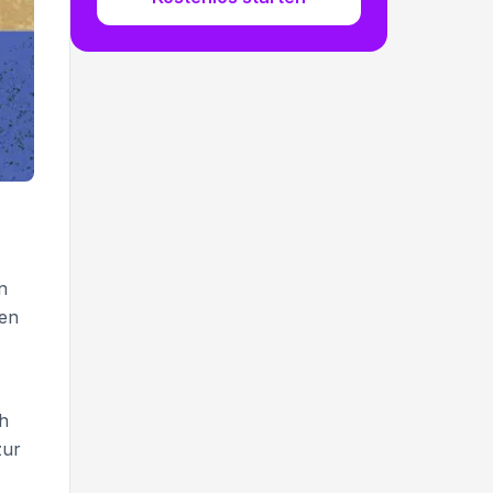
n
fen
ch
zur