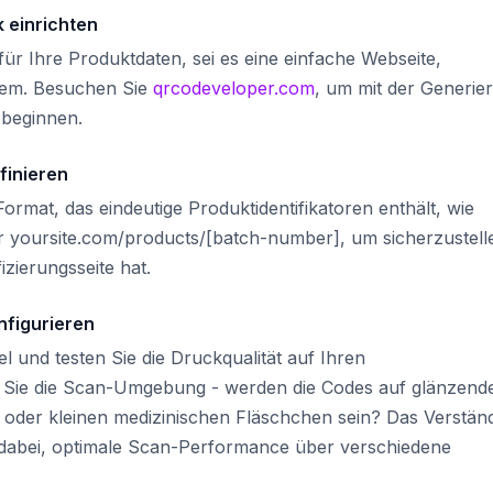
 einrichten
y für Ihre Produktdaten, sei es eine einfache Webseite,
tem. Besuchen Sie
qrcodeveloper.com
, um mit der Generie
 beginnen.
finieren
Format, das eindeutige Produktidentifikatoren enthält, wie
er yoursite.com/products/[batch-number], um sicherzustell
izierungsseite hat.
nfigurieren
 und testen Sie die Druckqualität auf Ihren
en Sie die Scan-Umgebung - werden die Codes auf glänzend
der kleinen medizinischen Fläschchen sein? Das Verstän
t dabei, optimale Scan-Performance über verschiedene
.