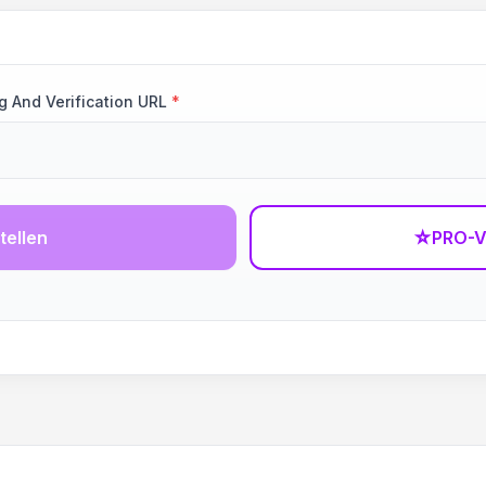
g And Verification URL
*
tellen
☆
PRO-V