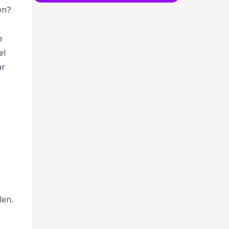
en?
e
el
ar
len.