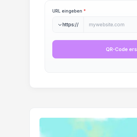
URL eingeben
*
https://
QR-Code ers