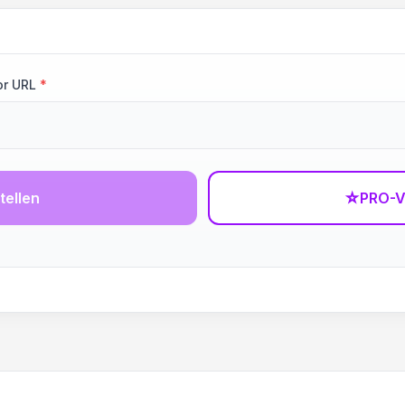
or URL
*
tellen
☆
PRO-V