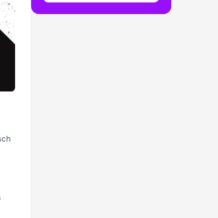
sch
s