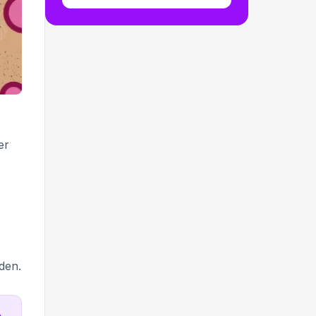
er
den.