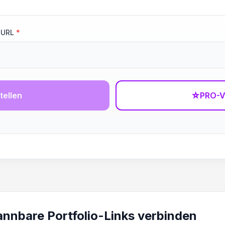
 URL
*
tellen
☆
PRO-V
annbare Portfolio-Links verbinden