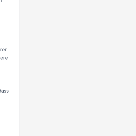
rer
sere
dass