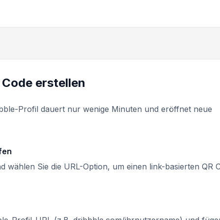
 Code erstellen
bbble-Profil dauert nur wenige Minuten und eröffnet neue
fen
d wählen Sie die URL-Option, um einen link-basierten QR 
bble-Profil-URL (z.B. dribbble.com/ihrnutzername) und füge