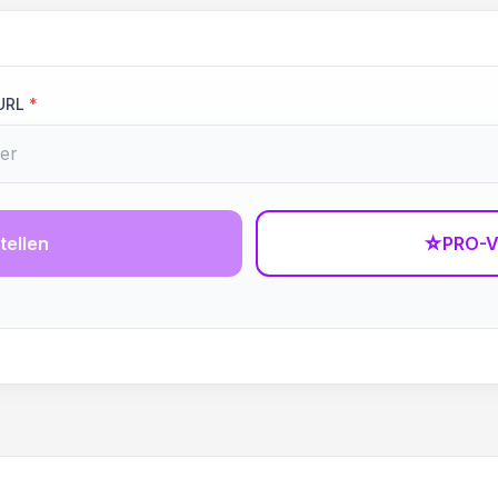
URL
*
tellen
☆
PRO-V