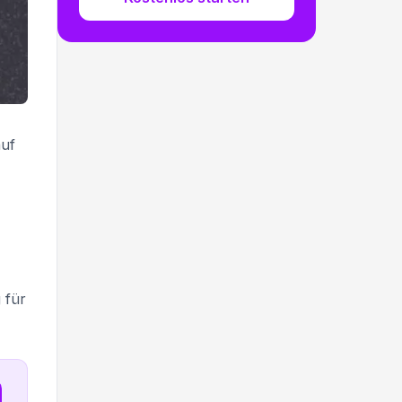
auf
 für