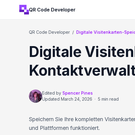
QR Code Developer
QR Code Developer
/
Digitale Visitenkarten-Spe
Digitale Visit
Kontaktverwal
Edited by
Spencer Pines
Updated
March 24, 2026
·
5 min read
Speichern Sie Ihre kompletten Visitenkart
und Plattformen funktioniert.