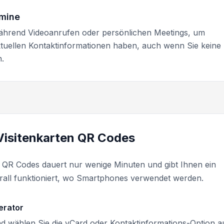
rmine
e während Videoanrufen oder persönlichen Meetings, um
ktuellen Kontaktinformationen haben, auch wenn Sie keine
.
 Visitenkarten QR Codes
ten QR Codes dauert nur wenige Minuten und gibt Ihnen ein
erall funktioniert, wo Smartphones verwendet werden.
erator
d wählen Sie die vCard oder Kontaktinformations-Option a