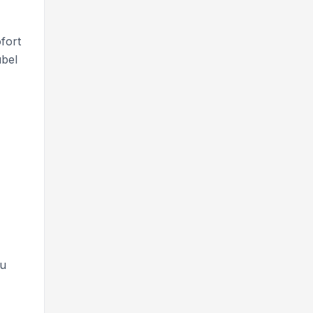
fort
ubel
zu