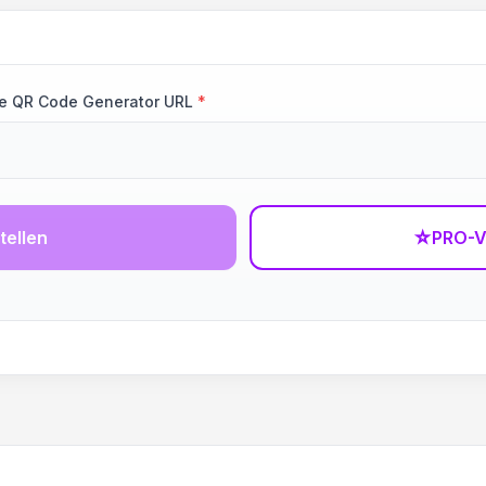
age QR Code Generator URL
*
tellen
☆
PRO-V