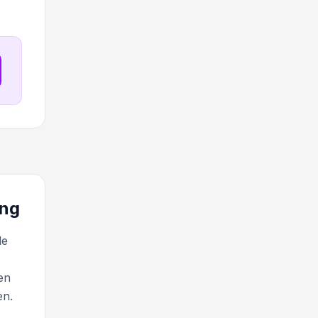
ung
le
en
en.