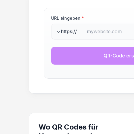
URL eingeben
*
https://
QR-Code ers
Wo QR Codes für