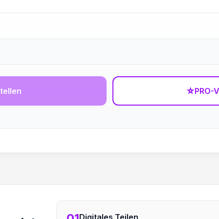
tellen
☆
PRO-V
01
Digitales Teilen