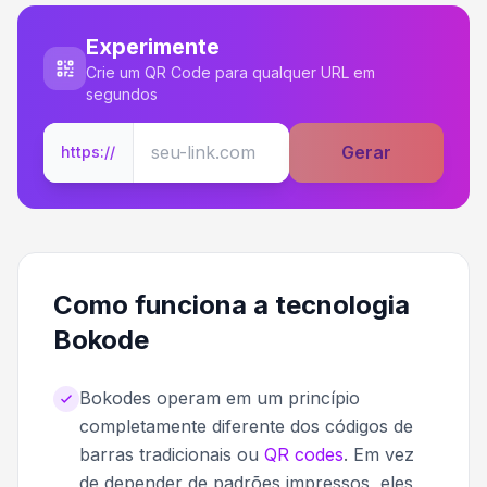
Experimente
Crie um QR Code para qualquer URL em
segundos
Gerar
https://
Como funciona a tecnologia
Bokode
Bokodes operam em um princípio
completamente diferente dos códigos de
barras tradicionais ou
QR codes
. Em vez
de depender de padrões impressos, eles