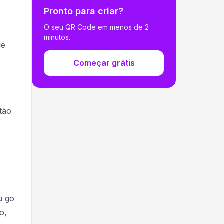
Pronto para criar?
O seu QR Code em menos de 2
minutos.
de
Começar grátis
tão
u go
o,