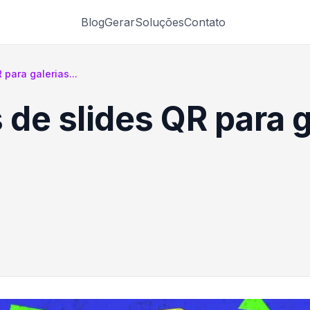
Blog
Gerar
Soluções
Contato
para galerias...
de slides QR para g