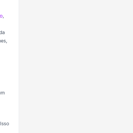
to
,
da
mes,
 um
Isso