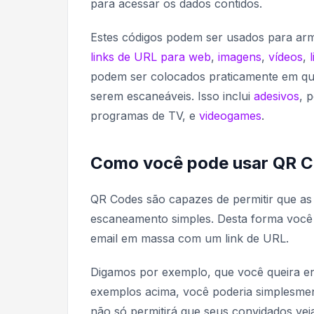
para acessar os dados contidos.
Estes códigos podem ser usados para ar
links de URL para web
,
imagens
,
vídeos
,
podem ser colocados praticamente em qua
serem escaneáveis. Isso inclui
adesivos
, 
programas de TV, e
videogames
.
Como você pode usar QR C
QR Codes são capazes de permitir que as
escaneamento simples. Desta forma você 
email em massa com um link de URL.
Digamos por exemplo, que você queira en
exemplos acima, você poderia simplesmen
não só permitirá que seus convidados ve