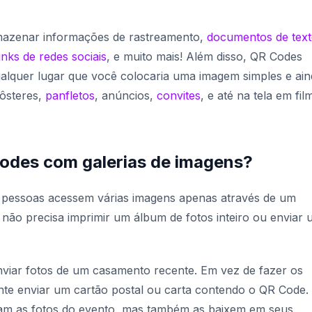
mazenar informações de rastreamento,
documentos de tex
links de redes sociais
, e muito mais! Além disso, QR Codes
lquer lugar que você colocaria uma imagem simples e ain
pôsteres,
panfletos
, anúncios,
convites
, e até na tela em fil
odes com galerias de imagens?
 pessoas acessem várias imagens apenas através de um
não precisa imprimir um álbum de fotos inteiro ou enviar
viar fotos de um casamento recente. Em vez de fazer os
te enviar um cartão postal ou carta contendo o QR Code. 
jam as fotos do evento, mas também as baixem em seus