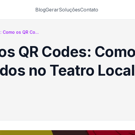
Blog
Gerar
Soluções
Contato
: Como os QR Co...
 os QR Codes: Como
os no Teatro Local