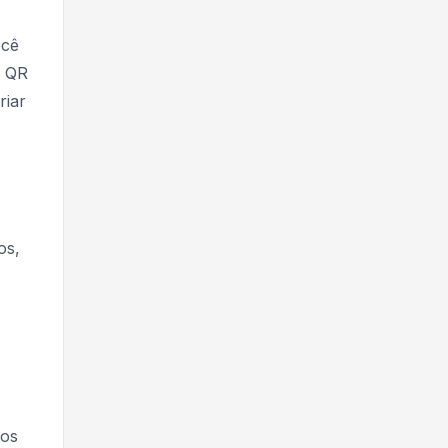
ocê
r QR
riar
os,
 os