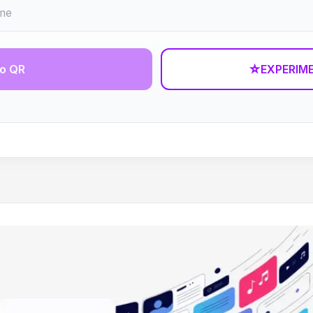
go QR
☆
EXPERIM