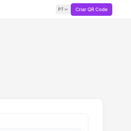
Criar QR Code
PT