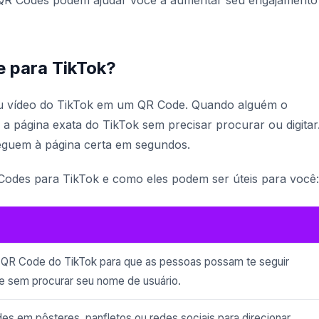
. QR Codes podem ajudar você a aumentar seu engajamento
 para TikTok?
 ou vídeo do TikTok em um QR Code. Quando alguém o
a página exata do TikTok sem precisar procurar ou digitar
guem à página certa em segundos.
Codes para TikTok e como eles podem ser úteis para você:
 QR Code do TikTok para que as pessoas possam te seguir
e sem procurar seu nome de usuário.
s em pôsteres, panfletos ou redes sociais para direcionar