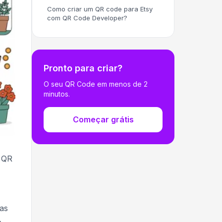
Como criar um QR code para Etsy
com QR Code Developer?
Pronto para criar?
O seu QR Code em menos de 2
minutos.
Começar grátis
m QR
oas