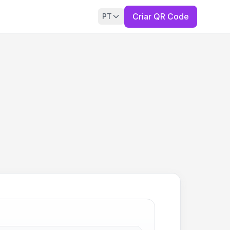
Criar QR Code
PT