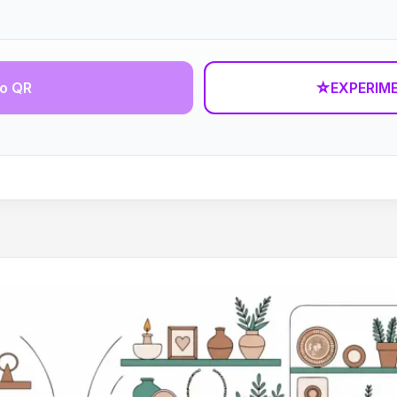
go QR
☆
EXPERIM