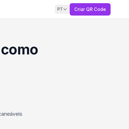
Criar QR Code
PT
e como
caneáveis