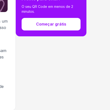
O seu QR Code em menos de 2
minutos.
s um
Começar grátis
sso
isam
es
de