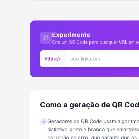
Experimente
Crie um QR Code para qualquer URL em 
https://
Como a geração de QR Cod
Geradores de QR Code usam algoritmo
distintivo preto e branco que smartph
correção de erro, que garante que 