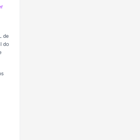
er
L de
l do
e
os