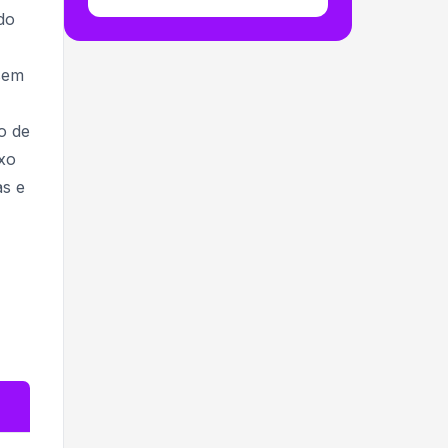
do
 sem
o de
xo
as e