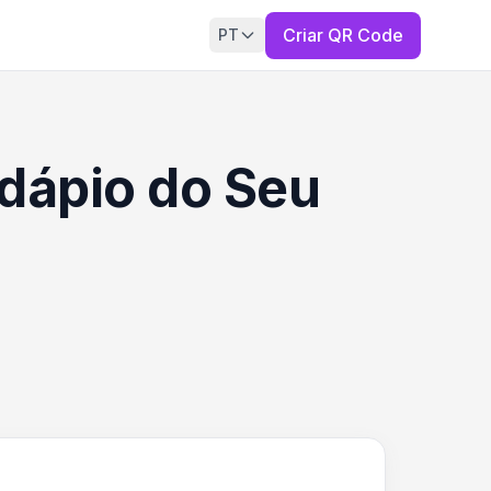
Criar QR Code
PT
dápio do Seu