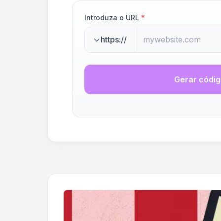
Introduza o URL
*
https://
Gerar códi