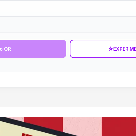
go QR
☆
EXPERIM