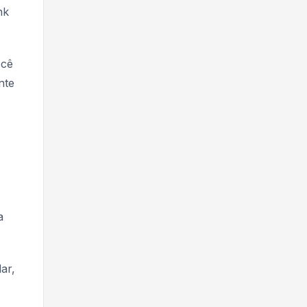
nk
ocê
nte
a
ar,