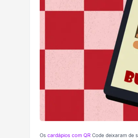
Os
cardápios com QR
Code deixaram de se