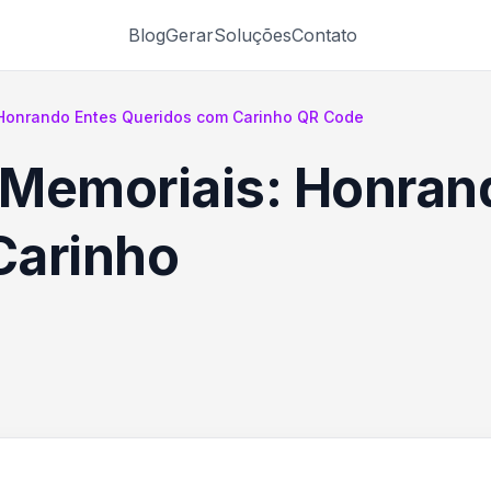
Blog
Gerar
Soluções
Contato
Honrando Entes Queridos com Carinho QR Code
 Memoriais: Honran
Carinho