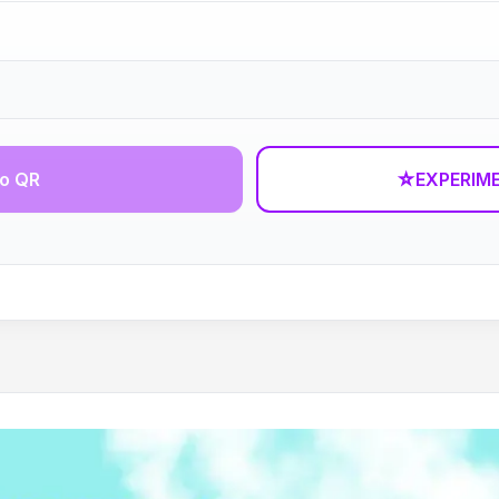
go QR
☆
EXPERIM