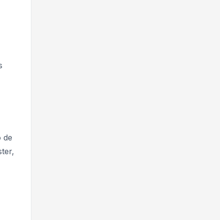
s
o de
ter,