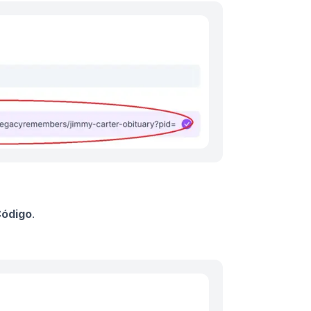
Código
.