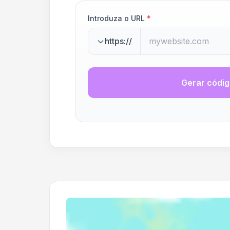
Introduza o URL
*
https://
Gerar códi