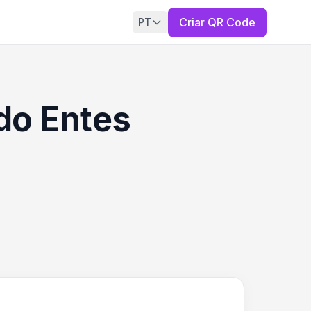
Criar QR Code
PT
do Entes