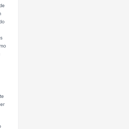
de
m
ado
as
omo
u
te
uer
o