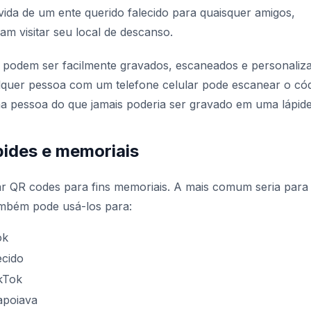
ida de um ente querido falecido para quaisquer amigos,
am visitar seu local de descanso.
 podem ser facilmente gravados, escaneados e personaliz
ualquer pessoa com um telefone celular pode escanear o có
a pessoa do que jamais poderia ser gravado em uma lápide
ides e memoriais
ar QR codes para fins memoriais. A mais comum seria para
ambém pode usá-los para:
ok
ecido
kTok
 apoiava