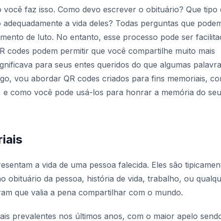
 você faz isso.
Como devo escrever o obituário? Que tipo 
o adequadamente a vida deles?
Todas perguntas que pode
ento de luto. No entanto, esse processo pode ser facilit
QR codes podem permitir que você compartilhe muito mais
ignificava para seus entes queridos do que algumas palavr
igo, vou abordar QR codes criados para fins memoriais, c
, e como você pode usá-los para honrar a memória do se
iais
sentam a vida de uma pessoa falecida. Eles são tipicamen
obituário da pessoa, história de vida, trabalho, ou qualq
iram que valia a pena compartilhar com o mundo.
is prevalentes nos últimos anos, com o maior apelo send