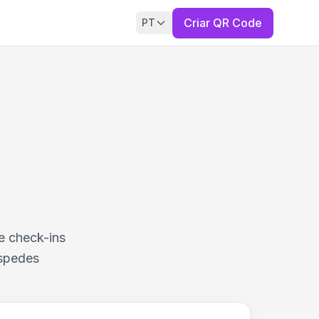
Criar QR Code
PT
e check-ins
óspedes