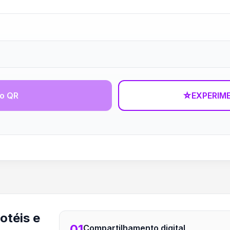
go QR
☆
EXPERIM
otéis e
01
Compartilhamento digital