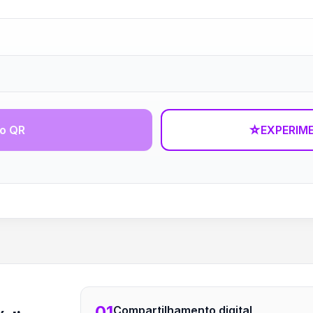
go QR
☆
EXPERIM
01
Compartilhamento digital