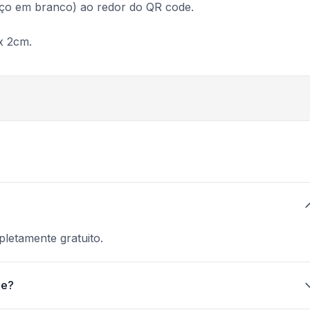
ço em branco) ao redor do QR code.
x 2cm.
letamente gratuito.
de?