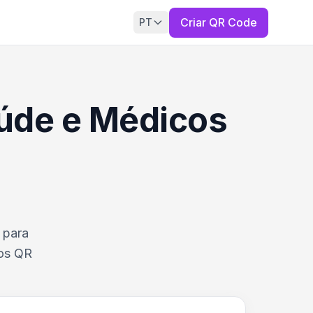
Criar QR Code
PT
aúde e Médicos
 para
 os QR