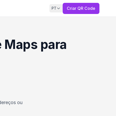
Criar QR Code
PT
e Maps para
dereços ou