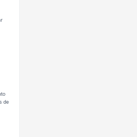
ar
nto
s de