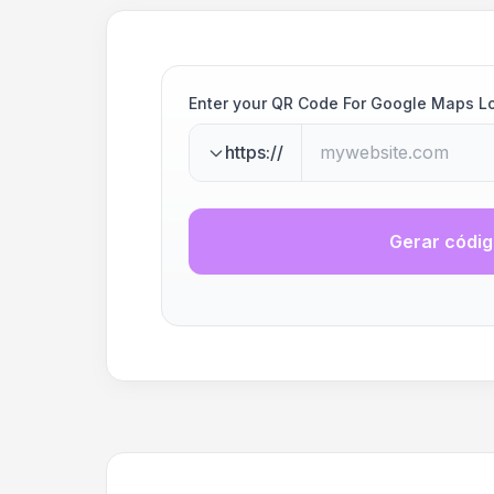
Enter your QR Code For Google Maps L
https://
Gerar códi