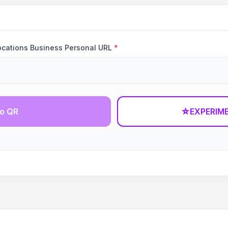
ocations Business Personal URL
*
go QR
☆
EXPERIM