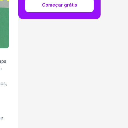
Começar grátis
aps
o
ços,
ue