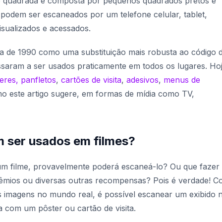
 quadrada e composta por pequenos quadrados pretos e
podem ser escaneados por um telefone celular, tablet,
isualizados e acessados.
a de 1990 como uma substituição mais robusta ao código 
ssaram a ser usados praticamente em todos os lugares. Ho
eres, panfletos
,
cartões de visita
,
adesivos
,
menus de
mo este artigo sugere, em formas de mídia como TV,
 ser usados em filmes?
um filme, provavelmente poderá escaneá-lo? Ou que fazer 
rêmios ou diversas outras recompensas? Pois é verdade! 
 imagens no mundo real, é possível escanear um exibido 
 com um pôster ou cartão de visita.