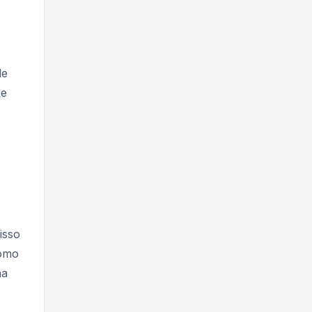
de
je
isso
Como
na