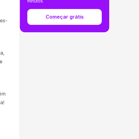
minutos.
Começar grátis
es-
a,
e
bém
a!