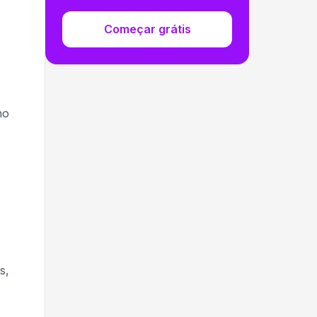
Começar grátis
no
s,