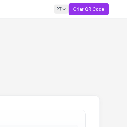
Criar QR Code
PT