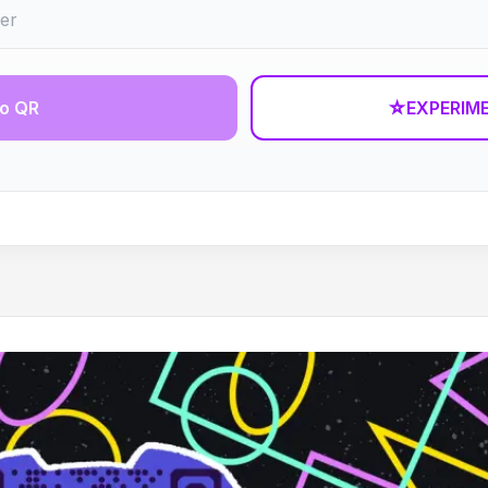
go QR
☆
EXPERIM