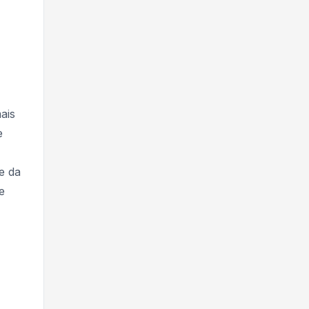
ais
e
e da
e