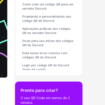
Como criar um código QR para um
servidor Discord
Projetando e personalizando seu
código QR do Discord
Aplicações práticas dos códigos
QR do servidor Discord
Dicas para uso eficaz dos códigos
QR do Discord
Evite esses erros comuns com
códigos QR do Discord
Login por código QR do Discord
(login da conta)
Considerações sobre segurança e
privacidade
Conclusão
Pronto para criar?
O seu QR Code em menos de 2
minutos.