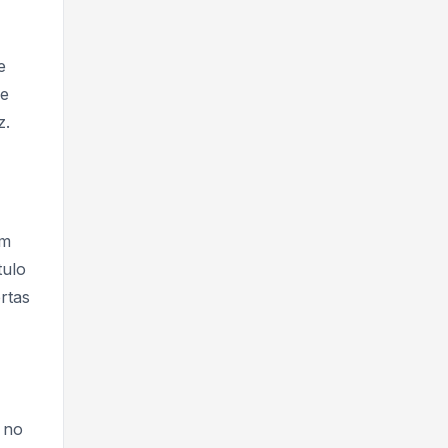
e
ue
z.
am
tulo
rtas
 no