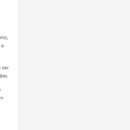
nho,
 e
 ser
ias.
e
um