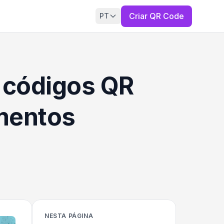
Criar QR Code
PT
 códigos QR
mentos
NESTA PÁGINA