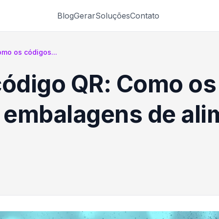
Blog
Gerar
Soluções
Contato
omo os códigos...
código QR: Como os
 embalagens de ali