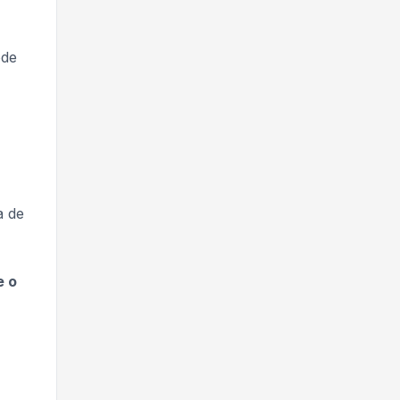
ode
a de
e o