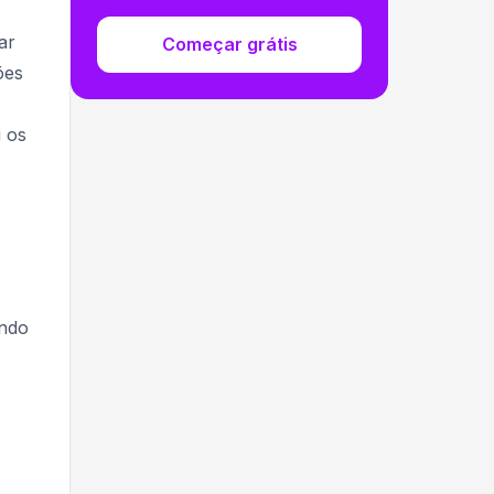
ar
Começar grátis
ões
i os
ando