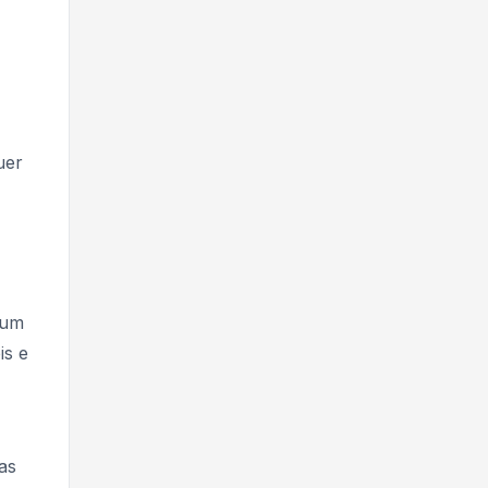
uer
 um
 ​​e
as