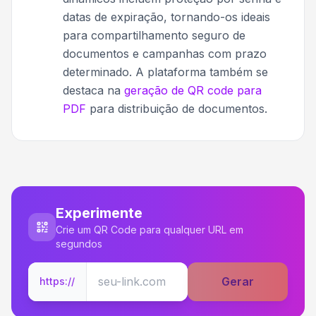
datas de expiração, tornando-os ideais
para compartilhamento seguro de
documentos e campanhas com prazo
determinado. A plataforma também se
destaca na
geração de QR code para
PDF
para distribuição de documentos.
Experimente
Crie um QR Code para qualquer URL em
segundos
Gerar
https://