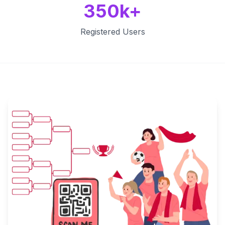
350k+
Registered Users
Key Features