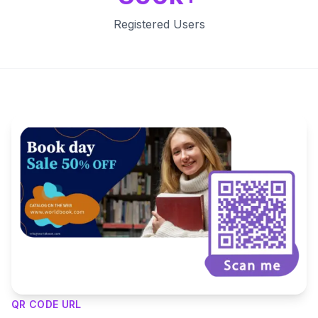
Registered Users
Key Features
QR CODE URL