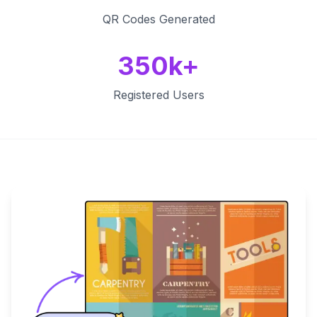
QR Codes Generated
350k+
Registered Users
Key Features