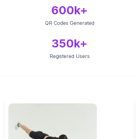
600k+
QR Codes Generated
350k+
Registered Users
Key Features