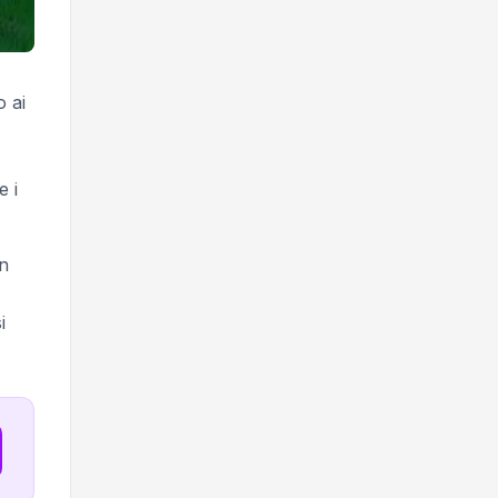
o ai
e i
in
i