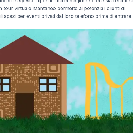
o location spesso dipende dall'immaginare come sia realment
tour virtuale istantaneo permette ai potenziali clienti di
i spazi per eventi privati dal loro telefono prima di entrare.