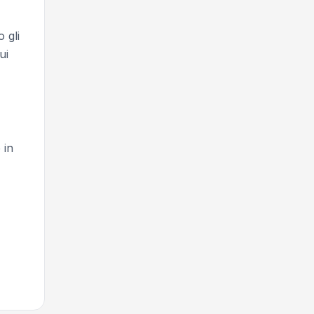
 gli
ui
 in
I