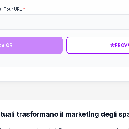
al Tour URL
*
ce QR
☆
PROVA
tuali trasformano il marketing degli sp