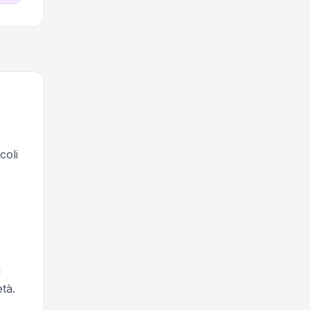
coli
i
tà.